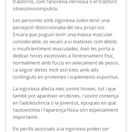
trastorns, com l’anorèxia nerviosa o el trastorn
obsessivocompulsiu.
Les persones amb vigorèxia solen tenir una
percepció distorsionada del seu propi cos.
Encara que puguin tenir una massa muscular
considerable, es veuen a si mateixes com dèbils
o insuficientment musculades. Això les porta a
dedicar hores excessives a l’entrenament físic,
normalment amb focus en aixecament de pesos,
i a seguir dietes molt estrictes amb alts
continguts en proteïnes i suplements esportius.
La vigorèxia afecta més sovint homes, tot i que
també pot aparèixer en dones, i sovint comença
en l’adolescència o la joventut, èpoques en què
l’autoestima i l’aparença física són especialment
importants.
Els perills associats a la vigorèxia poden ser