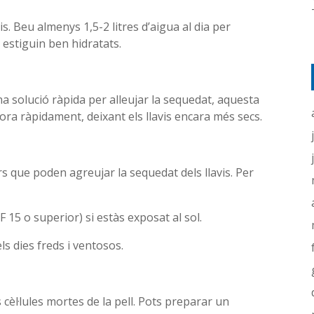
s. Beu almenys 1,5-2 litres d’aigua al dia per
s estiguin ben hidratats.
una solució ràpida per alleujar la sequedat, aquesta
apora ràpidament, deixant els llavis encara més secs.
tors que poden agreujar la sequedat dels llavis. Per
 15 o superior) si estàs exposat al sol.
s dies freds i ventosos.
 cèl·lules mortes de la pell. Pots preparar un