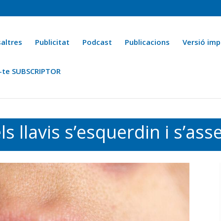
altres
Publicitat
Podcast
Publicacions
Versió imp
-te SUBSCRIPTOR
ca
Ara fa 25 anys
Esports
La cuina de l’Avi Macià
La Novel·
s llavis s’esquerdin i s’ass