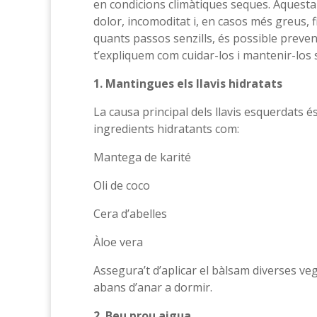
en condicions climàtiques seques. Aquesta 
dolor, incomoditat i, en casos més greus,
quants passos senzills, és possible prevenir
t’expliquem com cuidar-los i mantenir-los 
1. Mantingues els llavis hidratats
La causa principal dels llavis esquerdats és
ingredients hidratants com:
Mantega de karité
Oli de coco
Cera d’abelles
Àloe vera
Assegura’t d’aplicar el bàlsam diverses veg
abans d’anar a dormir.
2. Beu prou aigua