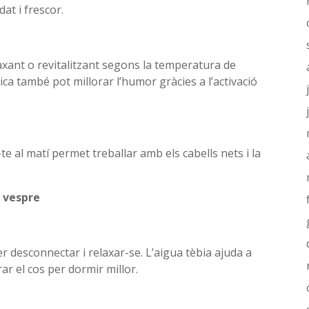
at i frescor.
xant o revitalitzant segons la temperatura de
ctica també pot millorar l’humor gràcies a l’activació
te al matí permet treballar amb els cabells nets i la
l vespre
er desconnectar i relaxar-se. L’aigua tèbia ajuda a
rar el cos per dormir millor.