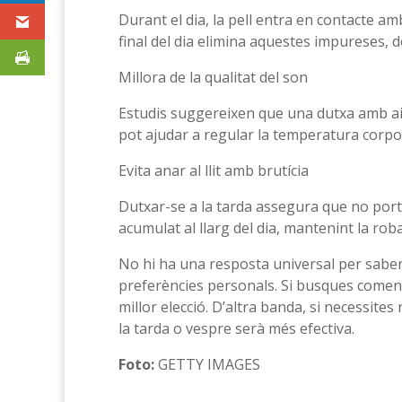
Durant el dia, la pell entra en contacte amb
final del dia elimina aquestes impureses, dei
Millora de la qualitat del son
Estudis suggereixen que una dutxa amb ai
pot ajudar a regular la temperatura corpor
Evita anar al llit amb brutícia
Dutxar-se a la tarda assegura que no portes 
acumulat al llarg del dia, mantenint la roba
No hi ha una resposta universal per saber q
preferències personals. Si busques començ
millor elecció. D’altra banda, si necessites
la tarda o vespre serà més efectiva.
Foto:
GETTY IMAGES