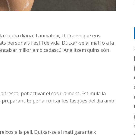
a rutina diària. Tanmateix, l’hora en què ens
s personals i estil de vida. Dutxar-se al matí o a la
encaixar millor amb cadascú. Analitzem quins són
resca, pot activar el cos i la ment. Estimula la
e, preparant-te per afrontar les tasques del dia amb
reixos a la pell. Dutxar-se al matí garanteix