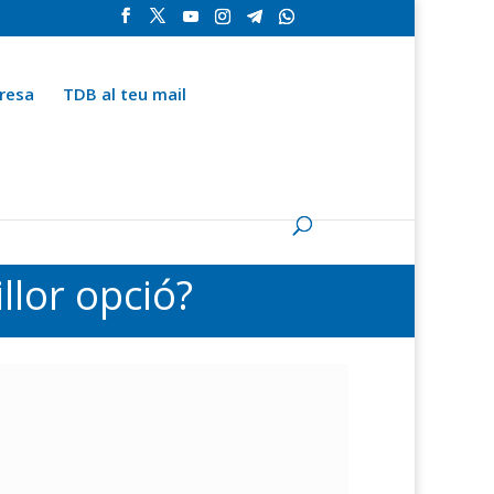
resa
TDB al teu mail
la
Contingut especial
Espai del subscriptor
illor opció?