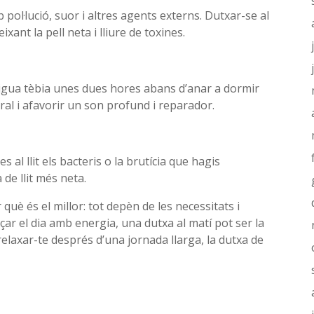
 pol·lució, suor i altres agents externs. Dutxar-se al
xant la pell neta i lliure de toxines.
gua tèbia unes dues hores abans d’anar a dormir
al i afavorir un son profund i reparador.
al llit els bacteris o la brutícia que hagis
 de llit més neta.
uè és el millor: tot depèn de les necessitats i
ar el dia amb energia, una dutxa al matí pot ser la
 relaxar-te després d’una jornada llarga, la dutxa de