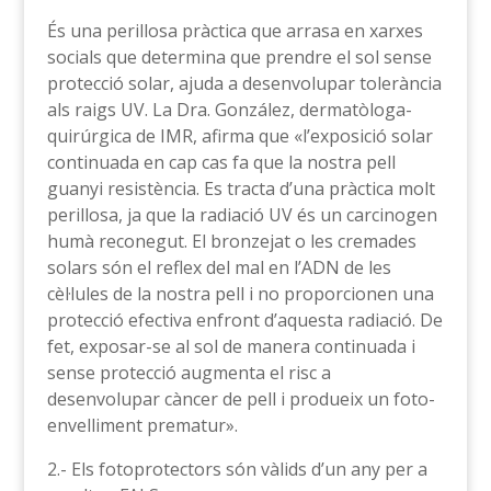
És una perillosa pràctica que arrasa en xarxes
socials que determina que prendre el sol sense
protecció solar, ajuda a desenvolupar tolerància
als raigs UV. La Dra. González, dermatòloga-
quirúrgica de IMR, afirma que «l’exposició solar
continuada en cap cas fa que la nostra pell
guanyi resistència. Es tracta d’una pràctica molt
perillosa, ja que la radiació UV és un carcinogen
humà reconegut. El bronzejat o les cremades
solars són el reflex del mal en l’ADN de les
cèl·lules de la nostra pell i no proporcionen una
protecció efectiva enfront d’aquesta radiació. De
fet, exposar-se al sol de manera continuada i
sense protecció augmenta el risc a
desenvolupar càncer de pell i produeix un foto-
envelliment prematur».
2.- Els fotoprotectors són vàlids d’un any per a