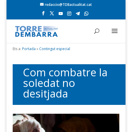
redaccio@TDBactualitat.cat
Ets a:
Portada
»
Contingut especial
Com combatre la
soledat no
desitjada