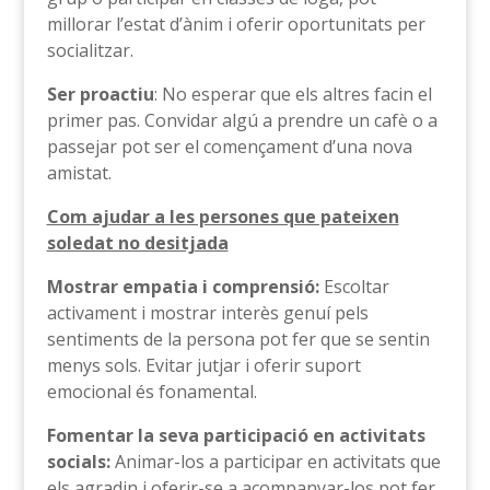
millorar l’estat d’ànim i oferir oportunitats per
socialitzar.
Ser proactiu
: No esperar que els altres facin el
primer pas. Convidar algú a prendre un cafè o a
passejar pot ser el començament d’una nova
amistat.
Com ajudar a les persones que pateixen
soledat no desitjada
Mostrar empatia i comprensió:
Escoltar
activament i mostrar interès genuí pels
sentiments de la persona pot fer que se sentin
menys sols. Evitar jutjar i oferir suport
emocional és fonamental.
Fomentar la seva participació en activitats
socials:
Animar-los a participar en activitats que
els agradin i oferir-se a acompanyar-los pot fer