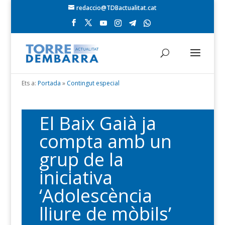
redaccio@TDBactualitat.cat
Ets a:
Portada
»
Contingut especial
El Baix Gaià ja
compta amb un
grup de la
iniciativa
‘Adolescència
lliure de mòbils’