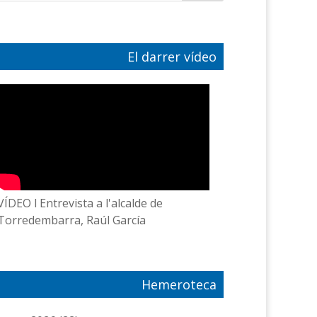
El darrer vídeo
VÍDEO l Entrevista a l'alcalde de
Torredembarra, Raúl García
Hemeroteca