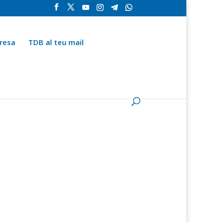
resa
TDB al teu mail
la
Contingut especial
Espai del subscriptor