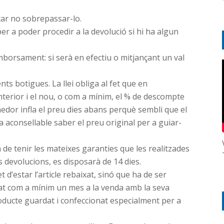
ar no sobrepassar-lo.
er a poder procedir a la devolució si hi ha algun
orsament: si serà en efectiu o mitjançant un val
ts botigues. La llei obliga al fet que en
anterior i el nou, o com a mínim, el % de descompte
nedor infla el preu dies abans perquè sembli que el
a aconsellable saber el preu original per a guiar-
de tenir les mateixes garanties que les realitzades
 devolucions, es disposarà de 14 dies.
 d’estar l’article rebaixat, sinó que ha de ser
at com a mínim un mes a la venda amb la seva
roducte guardat i confeccionat especialment per a