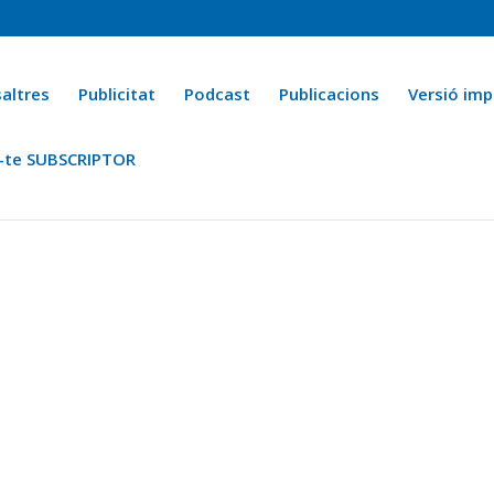
altres
Publicitat
Podcast
Publicacions
Versió imp
-te SUBSCRIPTOR
ca
Ara fa 25 anys
Esports
La cuina de l’Avi Macià
La Novel·