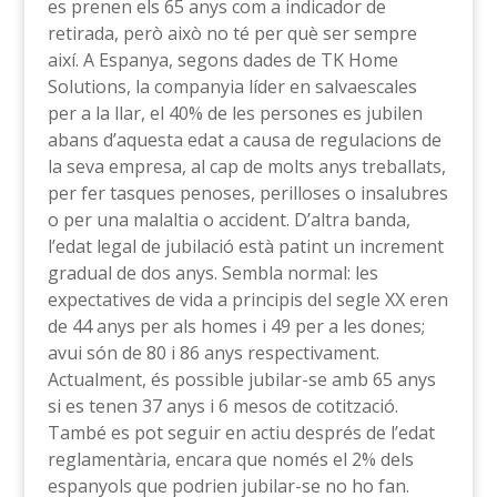
es prenen els 65 anys com a indicador de
retirada, però això no té per què ser sempre
així. A Espanya, segons dades de TK Home
Solutions, la companyia líder en salvaescales
per a la llar, el 40% de les persones es jubilen
abans d’aquesta edat a causa de regulacions de
la seva empresa, al cap de molts anys treballats,
per fer tasques penoses, perilloses o insalubres
o per una malaltia o accident. D’altra banda,
l’edat legal de jubilació està patint un increment
gradual de dos anys. Sembla normal: les
expectatives de vida a principis del segle XX eren
de 44 anys per als homes i 49 per a les dones;
avui són de 80 i 86 anys respectivament.
Actualment, és possible jubilar-se amb 65 anys
si es tenen 37 anys i 6 mesos de cotització.
També es pot seguir en actiu després de l’edat
reglamentària, encara que només el 2% dels
espanyols que podrien jubilar-se no ho fan.