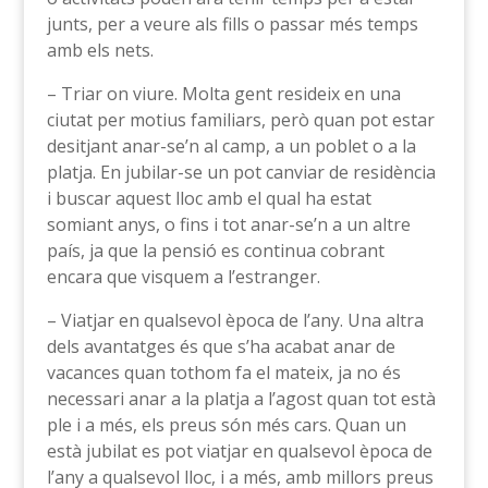
junts, per a veure als fills o passar més temps
amb els nets.
– Triar on viure. Molta gent resideix en una
ciutat per motius familiars, però quan pot estar
desitjant anar-se’n al camp, a un poblet o a la
platja. En jubilar-se un pot canviar de residència
i buscar aquest lloc amb el qual ha estat
somiant anys, o fins i tot anar-se’n a un altre
país, ja que la pensió es continua cobrant
encara que visquem a l’estranger.
– Viatjar en qualsevol època de l’any. Una altra
dels avantatges és que s’ha acabat anar de
vacances quan tothom fa el mateix, ja no és
necessari anar a la platja a l’agost quan tot està
ple i a més, els preus són més cars. Quan un
està jubilat es pot viatjar en qualsevol època de
l’any a qualsevol lloc, i a més, amb millors preus