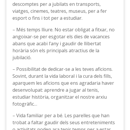
descomptes per a jubilats en transports,
viatges, cinemes, teatres, museus, per a fer
esport o fins i tot per a estudiar.
– Més temps lliure. No estar obligat a fitxar, no
angoixar-se per esgotar els dies de vacances
abans que acabi l’any i gaudir de llibertat
horària són els principals atractius de la
jubilació.
– Possibilitat de dedicar-se a les teves aficions.
Sovint, durant la vida laboral i la cura dels fills,
aparquem les aficions que ens agradaria haver
desenvolupat: aprendre a jugar al tenis,
estudiar història, organitzar el nostre arxiu
fotogràfic…
– Vida familiar per a bé. Les parelles que han
trobat a faltar gaudir dels seus entreteniments
o activitats poden ara tenir temps per a estar