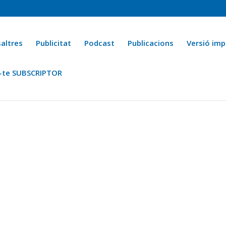
altres
Publicitat
Podcast
Publicacions
Versió imp
-te SUBSCRIPTOR
ca
Ara fa 25 anys
Esports
La cuina de l’Avi Macià
La Novel·