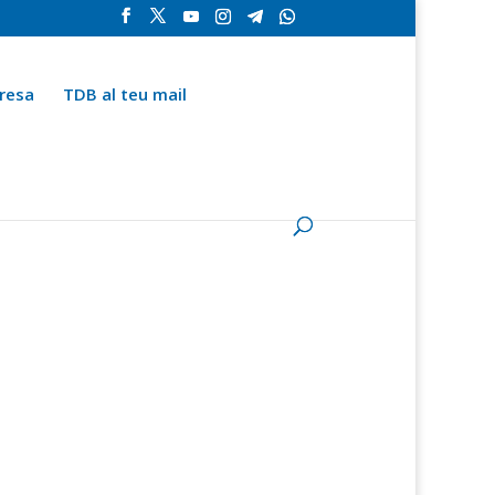
resa
TDB al teu mail
la
Contingut especial
Espai del subscriptor