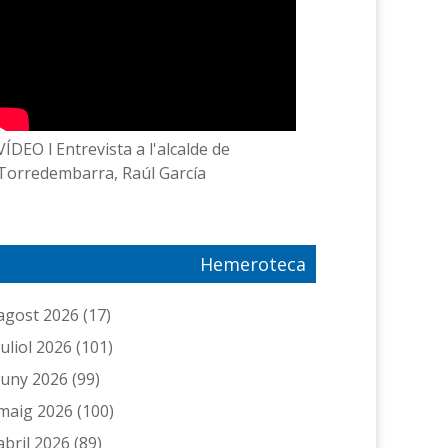
VÍDEO l Entrevista a l'alcalde de
Torredembarra, Raúl García
Hemeroteca
agost 2026
(17)
juliol 2026
(101)
juny 2026
(99)
maig 2026
(100)
abril 2026
(89)