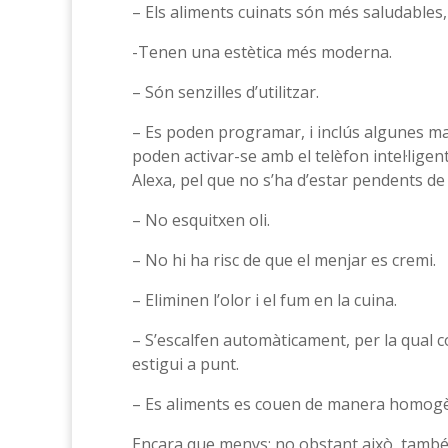
– Els aliments cuinats són més saludables,
-Tenen una estètica més moderna.
– Són senzilles d’utilitzar.
– Es poden programar, i inclús algunes m
poden activar-se amb el telèfon intel·lige
Alexa, pel que no s’ha d’estar pendents de 
– No esquitxen oli.
– No hi ha risc de que el menjar es cremi.
– Eliminen l’olor i el fum en la cuina.
– S’escalfen automàticament, per la qual c
estigui a punt.
– Es aliments es couen de manera homogè
Encara que menys; no obstant això, també