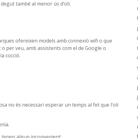
 degut també al menor ús d’oli.
arques ofereixen models amb connexió wifi o que
nt o per veu, amb assistents com el de Google o
la cocció.
osa no és necessari esperar un temps al fet que l’oli
nia.
 tenen algun inconvenient: