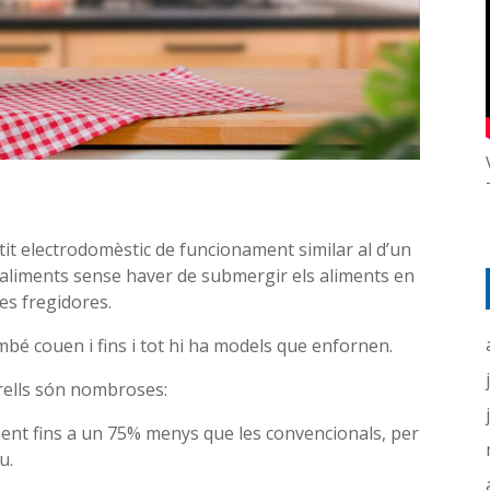
etit electrodomèstic de funcionament similar al d’un
r aliments sense haver de submergir els aliments en
es fregidores.
bé couen i fins i tot hi ha models que enfornen.
rells són nombroses:
ment fins a un 75% menys que les convencionals, per
u.