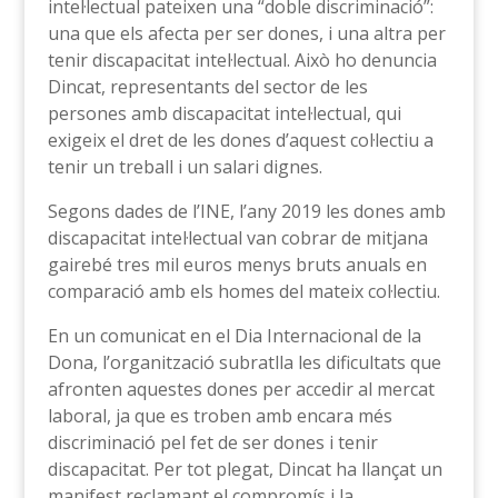
intel·lectual pateixen una “doble discriminació”:
una que els afecta per ser dones, i una altra per
tenir discapacitat intel·lectual. Això ho denuncia
Dincat, representants del sector de les
persones amb discapacitat intel·lectual, qui
exigeix el dret de les dones d’aquest col·lectiu a
tenir un treball i un salari dignes.
Segons dades de l’INE, l’any 2019 les dones amb
discapacitat intel·lectual van cobrar de mitjana
gairebé tres mil euros menys bruts anuals en
comparació amb els homes del mateix col·lectiu.
En un comunicat en el Dia Internacional de la
Dona, l’organització subratlla les dificultats que
afronten aquestes dones per accedir al mercat
laboral, ja que es troben amb encara més
discriminació pel fet de ser dones i tenir
discapacitat. Per tot plegat, Dincat ha llançat un
manifest reclamant el compromís i la