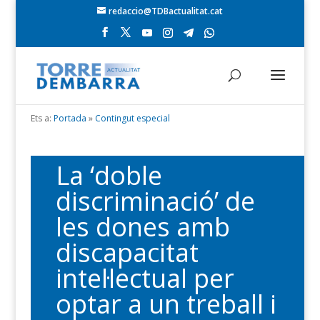
redaccio@TDBactualitat.cat
Ets a:
Portada
»
Contingut especial
La ‘doble
discriminació’ de
les dones amb
discapacitat
intel·lectual per
optar a un treball i