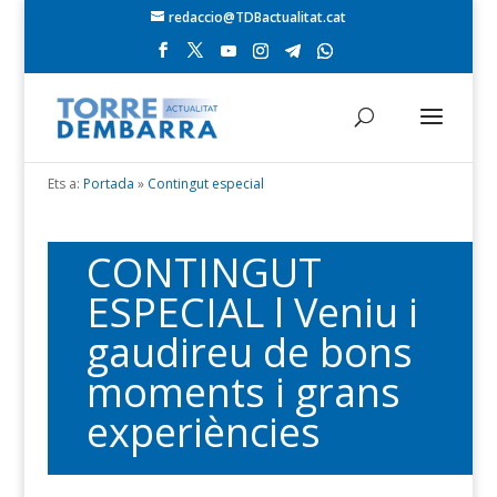
redaccio@TDBactualitat.cat
Ets a:
Portada
»
Contingut especial
CONTINGUT
ESPECIAL l Veniu i
gaudireu de bons
moments i grans
experiències