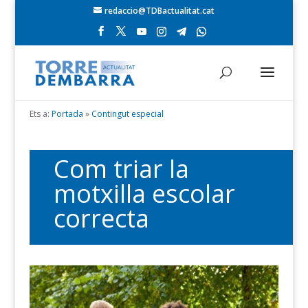
redaccio@TDBactualitat.cat
Ets a:
Portada
»
Contingut especial
Com triar la
motxilla escolar
correcta