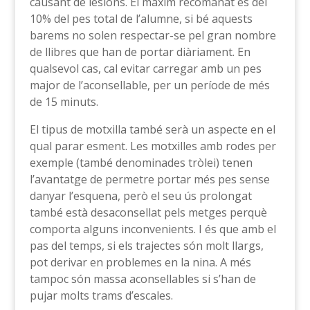
causant de lesions. El màxim recomanat és del
10% del pes total de l’alumne, si bé aquests
barems no solen respectar-se pel gran nombre
de llibres que han de portar diàriament. En
qualsevol cas, cal evitar carregar amb un pes
major de l’aconsellable, per un període de més
de 15 minuts.
El tipus de motxilla també serà un aspecte en el
qual parar esment. Les motxilles amb rodes per
exemple (també denominades tròlei) tenen
l’avantatge de permetre portar més pes sense
danyar l’esquena, però el seu ús prolongat
també està desaconsellat pels metges perquè
comporta alguns inconvenients. I és que amb el
pas del temps, si els trajectes són molt llargs,
pot derivar en problemes en la nina. A més
tampoc són massa aconsellables si s’han de
pujar molts trams d’escales.