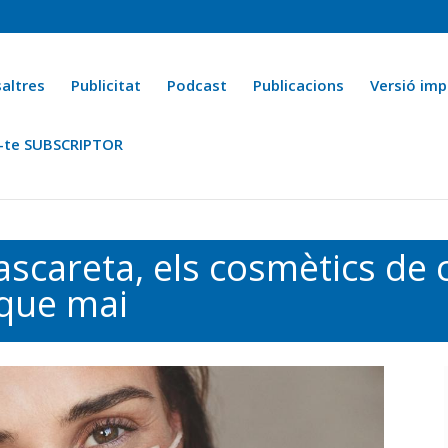
altres
Publicitat
Podcast
Publicacions
Versió imp
-te SUBSCRIPTOR
ca
Ara fa 25 anys
Esports
La cuina de l’Avi Macià
La Novel·
ascareta, els cosmètics de 
 que mai