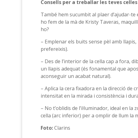
Consells per a treballar les teves celles
També hem sucumbit al plaer d’ajudar-te en
ho fem de la mà de Kristy Taveras, maquill
ho?
– Emplenar els buits sense pèl amb llapis,
prefereixis).
– Des de l’interior de la cella cap a fora,
un llapis adequat (és fonamental que apost
aconseguir un acabat natural).
– Aplica la cera fixadora en la direcció de 
intensitat en la mirada i consistència i dur
– No t’oblidis de l’il·luminador, ideal en la
cella (arc inferior) per a omplir de llum la 
Foto:
Clarins