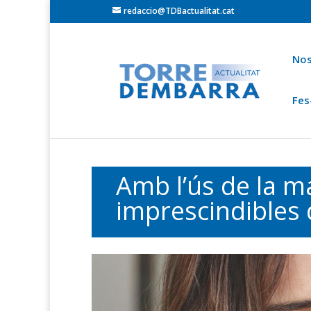
redaccio@TDBactualitat.cat
Nos
Fes
Torredembarra
Baix Gaià
Opinió
Cròni
Ets a:
Portada
»
Contingut especial
Amb l’ús de la m
imprescindibles