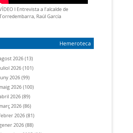
VÍDEO l Entrevista a l'alcalde de
Torredembarra, Raúl García
Hemeroteca
agost 2026
(13)
juliol 2026
(101)
juny 2026
(99)
maig 2026
(100)
abril 2026
(89)
març 2026
(86)
febrer 2026
(81)
gener 2026
(88)