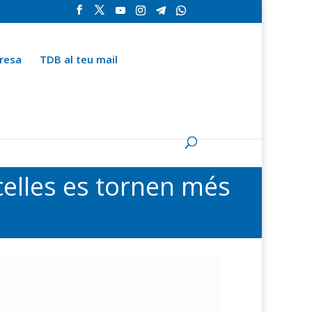
resa
TDB al teu mail
la
Contingut especial
Espai del subscriptor
celles es tornen més