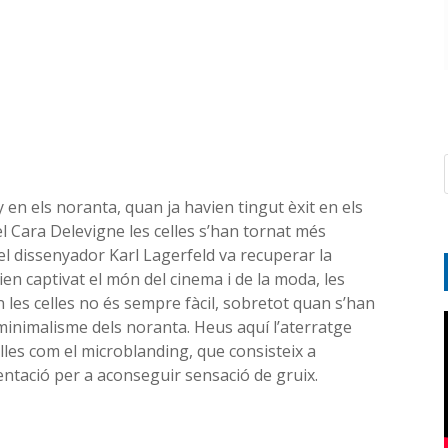
 en els noranta, quan ja havien tingut èxit en els
el Cara Delevigne les celles s’han tornat més
del dissenyador Karl Lagerfeld va recuperar la
avien captivat el món del cinema i de la moda, les
n les celles no és sempre fàcil, sobretot quan s’han
minimalisme dels noranta. Heus aquí l’aterratge
les com el microblanding, que consisteix a
ntació per a aconseguir sensació de gruix.