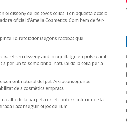
 el disseny de les teves celles, i en aquesta ocasió
adora oficial d’Amelia Cosmetics. Com hem de fer-
 pinzell o retolador (segons l’acabat que
 dibuixa el seu disseny amb maquillatge en pols o amb
is per un to semblant al natural de la cella per a
creixement natural del pèl. Així aconseguiràs
abilitat dels cosmètics emprats.
 zona alta de la parpella en el contorn inferior de la
mirada i aconseguir el joc de llum