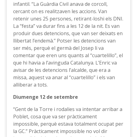
infantil. “La Guàrdia Civil anava de corcoll,
cercant on es realitzaven les accions. Van
retenir unes 25 persones, retirant-loshi els DNI.
La “festa” va durar fins a les 12 de la nit. Es van
produir dues detencions, que van ser deixats en
llibertat l’endemà.” Potser les detencions van
ser més, perquè el germà del Josep li va
comentar que eren uns quants al “cuartelillo”, el
que hi havia a l’avinguda Catalunya. L’Enric va
avisar de les detencions l’alcalde, que era a
missa, aquest va anar al “cuartelillo” i els van
alliberar a tots.
Diumenge 12 de setembre
“Gent de la Torre i rodalies va intentar arribar a
Poblet, cosa que va ser pràcticament
impossible, perquè estava totalment ocupat per
la GC.” Pràcticament impossible no vol dir