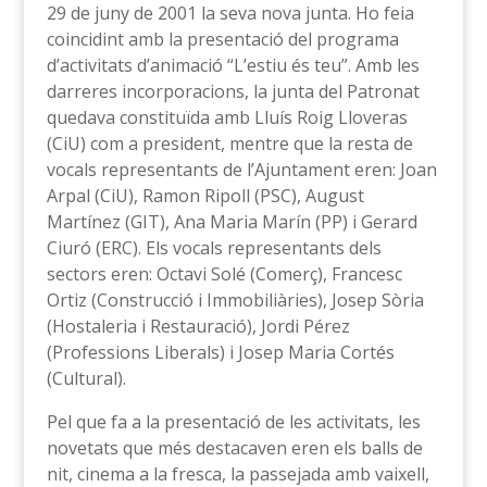
29 de juny de 2001 la seva nova junta. Ho feia
coincidint amb la presentació del programa
d’activitats d’animació “L’estiu és teu”. Amb les
darreres incorporacions, la junta del Patronat
quedava constituïda amb Lluís Roig Lloveras
(CiU) com a president, mentre que la resta de
vocals representants de l’Ajuntament eren: Joan
Arpal (CiU), Ramon Ripoll (PSC), August
Martínez (GIT), Ana Maria Marín (PP) i Gerard
Ciuró (ERC). Els vocals representants dels
sectors eren: Octavi Solé (Comerç), Francesc
Ortiz (Construcció i Immobiliàries), Josep Sòria
(Hostaleria i Restauració), Jordi Pérez
(Professions Liberals) i Josep Maria Cortés
(Cultural).
Pel que fa a la presentació de les activitats, les
novetats que més destacaven eren els balls de
nit, cinema a la fresca, la passejada amb vaixell,