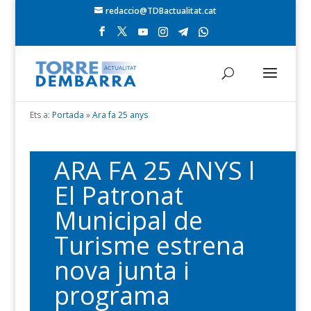
redaccio@TDBactualitat.cat
Ets a:
Portada
»
Ara fa 25 anys
ARA FA 25 ANYS l
El Patronat
Municipal de
Turisme estrena
nova junta i
programa