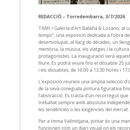
REDACCIÓ – Torredembarra, 3/7/2026
TAMI / Galeria d’Art Balañá & Lozano, al 
temps”, una exposició dedicada a l’obra de
desenvolupat, al llarg de dècades, un lle
memòria, la música, els viatges i la cultu
protagonistes. La inauguració serà aquest 
lliure. Es podrà veure fins el dissabte 25 j
i els dissabtes, de 10.00 a 13.30 hores i 17.
L’exposició reuneix una àmplia selecció d’
de la seva coneguda pintura figurativa fin
l’abstracció. Es tracta d’un recorregut que
treballat sempre amb absoluta independènci
les tendències o les exigències del mercat.
Per a Imma Vallmitjana, pintar és una ma
funcionen com un diari visual on els reco