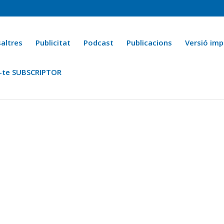
altres
Publicitat
Podcast
Publicacions
Versió imp
-te SUBSCRIPTOR
ca
Ara fa 25 anys
Esports
La cuina de l’Avi Macià
La Novel·