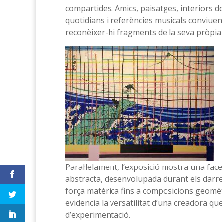
compartides. Amics, paisatges, interiors do
quotidians i referències musicals conviue
reconèixer-hi fragments de la seva pròpia 
Paral·lelament, l’exposició mostra una face
abstracta, desenvolupada durant els darr
força matèrica fins a composicions geomètr
evidencia la versatilitat d’una creadora 
d’experimentació.