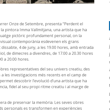
carrer Onze de Setembre, presenta “Perdent el
 la pintora Imma Vallmitjana, una artista que ha
nguatge pictòric profundament personal, on la
ra visual contemporània esdevenen els grans
dissabte, 4 de juny, a les 19.00 hores, amb entrada
uliol, de dimecres a divendres, de 17.00 a 20.30 hores
00 a 20.00 hores.
obres representatives del seu univers creatiu, des
s a les investigacions més recents en el camp de
 permet descobrir l’evolució d’una artista que ha
a, fidel al seu propi ritme creatiu i al marge de
nera de preservar la memòria. Les seves obres
rds personals es transformen en experiències