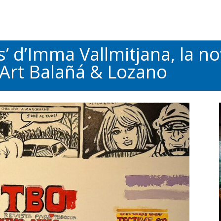
s’ d’Imma Vallmitjana, la n
’Art Balañá & Lozano