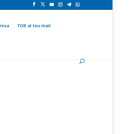
resa
TDB al teu mail
la
Contingut especial
Espai del subscriptor