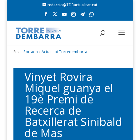
redaccio@TDBactualitat.cat
Ets a:
Portada
»
Actualitat Torredembarra
Vinyet Rovira
Miquel guanya el
19è Premi de
Recerca de
Batxillerat Sinibald
de Mas