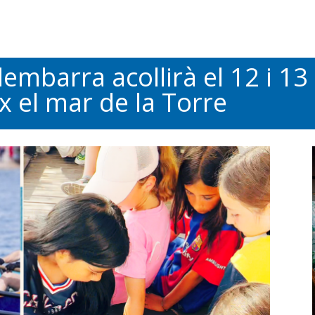
embarra acollirà el 12 i 13 d
x el mar de la Torre