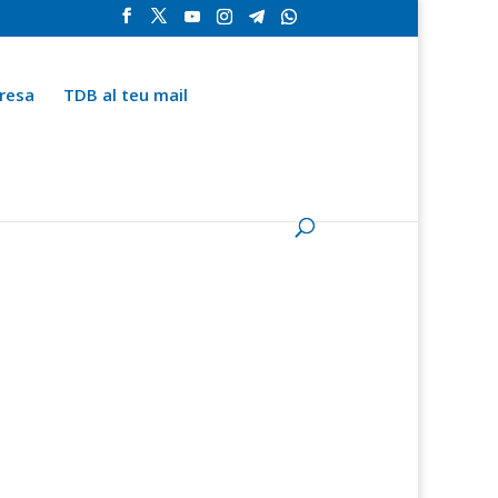
resa
TDB al teu mail
la
Contingut especial
Espai del subscriptor