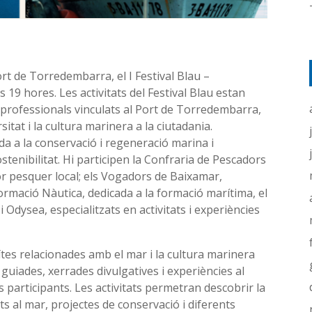
Port de Torredembarra, el I Festival Blau –
s 19 hores. Les activitats del Festival Blau estan
i professionals vinculats al Port de Torredembarra,
sitat i la cultura marinera a la ciutadania.
da a la conservació i regeneració marina i
stenibilitat. Hi participen la Confraria de Pescadors
r pesquer local; els Vogadors de Baixamar,
 Formació Nàutica, dedicada a la formació marítima, el
 Odysea, especialitzats en activitats i experiències
ïtes relacionades amb el mar i la cultura marinera
 guiades, xerrades divulgatives i experiències al
 participants. Les activitats permetran descobrir la
lats al mar, projectes de conservació i diferents