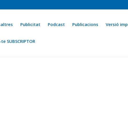
altres
Publicitat
Podcast
Publicacions
Versió imp
-te SUBSCRIPTOR
ca
Ara fa 25 anys
Esports
La cuina de l’Avi Macià
La Novel·