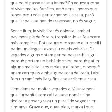
que no hi passa ni una ànima? En aquesta zona
hi vivim moltes famílies, amb nens i nenes que
tenen prou edat per tornar sols a casa, però
que l’espai que han de travessar, no és segur.
Sense llum, la visibilitat és dolenta i amb el
paviment ple de forats, transitar-lo es fa encara
més complicat. Pots caure o torçar-te el turmell i
patim un desgast excessiu en els vehicles. De
vegades alguns optem per no passar-hi, sigui
perquè portem un bebè dormint, perquè patim
alguna malaltia i ens molesta el rebot, o perquè
anem carregats amb alguna cosa delicada, i així
fem un camí més llarg fins que arribem a casa.
Hem demanat moltes vegades a l’Ajuntament
que l’urbanitzi com cal i aquest només s’ha
dedicat a posar grava un parell de vegades en
cinc anys. Grava que, quan plou, marxa i que,