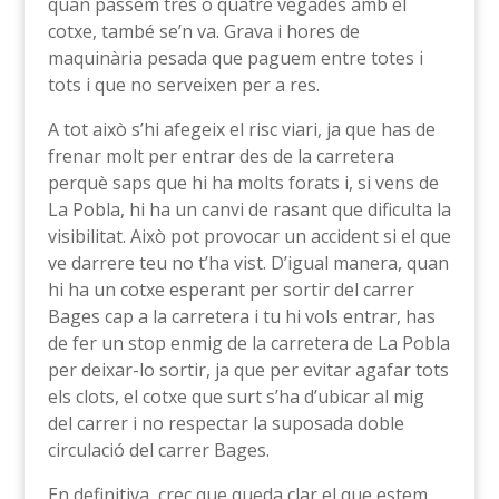
quan passem tres o quatre vegades amb el
cotxe, també se’n va. Grava i hores de
maquinària pesada que paguem entre totes i
tots i que no serveixen per a res.
A tot això s’hi afegeix el risc viari, ja que has de
frenar molt per entrar des de la carretera
perquè saps que hi ha molts forats i, si vens de
La Pobla, hi ha un canvi de rasant que dificulta la
visibilitat. Això pot provocar un accident si el que
ve darrere teu no t’ha vist. D’igual manera, quan
hi ha un cotxe esperant per sortir del carrer
Bages cap a la carretera i tu hi vols entrar, has
de fer un stop enmig de la carretera de La Pobla
per deixar-lo sortir, ja que per evitar agafar tots
els clots, el cotxe que surt s’ha d’ubicar al mig
del carrer i no respectar la suposada doble
circulació del carrer Bages.
En definitiva, crec que queda clar el que estem