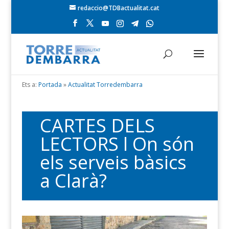
redaccio@TDBactualitat.cat
Ets a:
Portada
»
Actualitat Torredembarra
CARTES DELS
LECTORS l On són
els serveis bàsics
a Clarà?