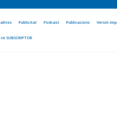
altres
Publicitat
Podcast
Publicacions
Versió imp
-te SUBSCRIPTOR
ca
Ara fa 25 anys
Esports
La cuina de l’Avi Macià
La Novel·