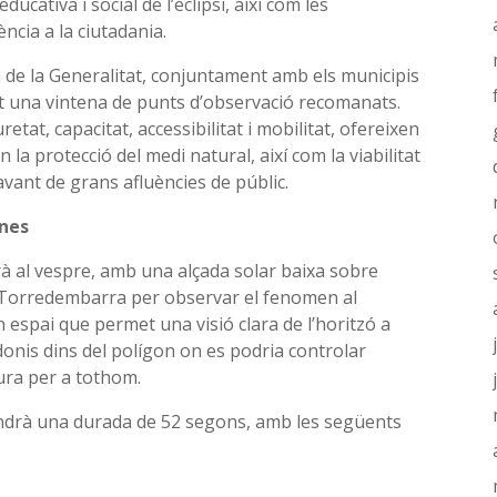
educativa i social de l’eclipsi, així com les
ncia a la ciutadania.
n de la Generalitat, conjuntament amb els municipis
ficat una vintena de punts d’observació recomanats.
tat, capacitat, accessibilitat i mobilitat, ofereixen
 la protecció del medi natural, així com la viabilitat
davant de grans afluències de públic.
anes
irà al vespre, amb una alçada solar baixa sobre
c a Torredembarra per observar el fenomen al
 espai que permet una visió clara de l’horitzó a
 idonis dins del polígon on es podria controlar
ura per a tothom.
 tindrà una durada de 52 segons, amb les següents