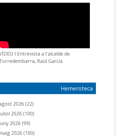
VÍDEO l Entrevista a l'alcalde de
Torredembarra, Raúl García
Hemeroteca
agost 2026
(22)
juliol 2026
(100)
juny 2026
(99)
maig 2026
(100)