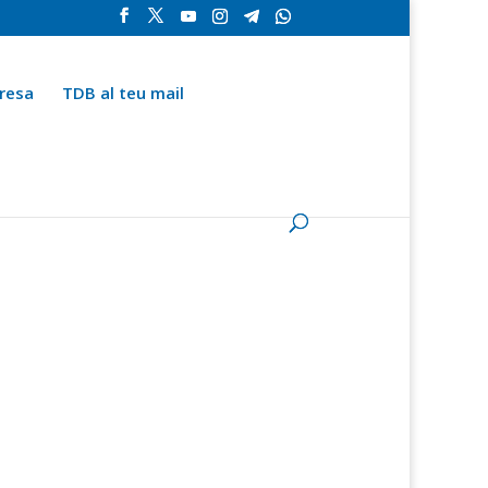
resa
TDB al teu mail
la
Contingut especial
Espai del subscriptor