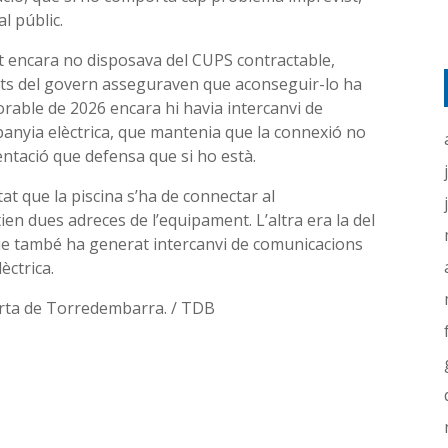
l públic.
t encara no disposava del CUPS contractable,
onts del govern asseguraven que aconseguir-lo ha
orable de 2026 encara hi havia intercanvi de
panyia elèctrica, que mantenia que la connexió no
entació que defensa que si ho està.
at que la piscina s’ha de connectar al
ien dues adreces de l’equipament. L’altra era la del
que també ha generat intercanvi de comunicacions
èctrica.
erta de Torredembarra. / TDB