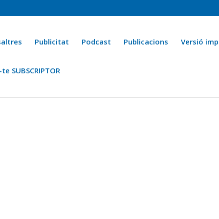
altres
Publicitat
Podcast
Publicacions
Versió imp
-te SUBSCRIPTOR
ca
Ara fa 25 anys
Esports
La cuina de l’Avi Macià
La Novel·