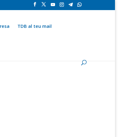
resa
TDB al teu mail
la
Contingut especial
Espai del subscriptor