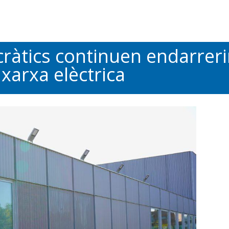
àtics continuen endarrerin
 xarxa elèctrica