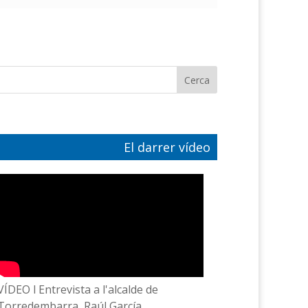
El darrer vídeo
VÍDEO l Entrevista a l'alcalde de
Torredembarra, Raúl García