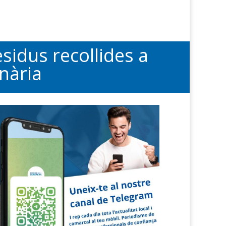
idus recollides a
nària