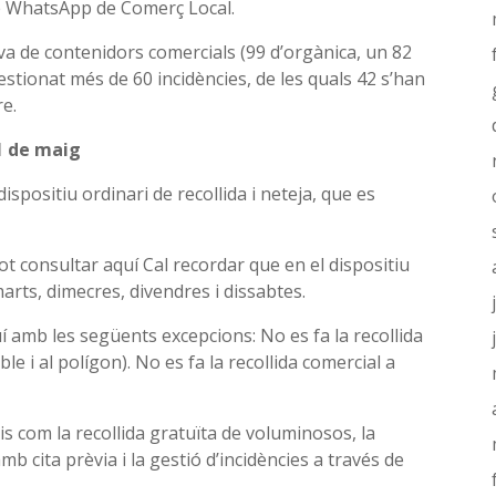
l de WhatsApp de Comerç Local.
va de contenidors comercials (99 d’orgànica, un 82
 gestionat més de 60 incidències, de les quals 42 s’han
re.
31 de maig
dispositiu ordinari de recollida i neteja, que es
pot consultar aquí Cal recordar que en el dispositiu
imarts, dimecres, divendres i dissabtes.
í amb les següents excepcions: No es fa la recollida
le i al polígon). No es fa la recollida comercial a
 com la recollida gratuïta de voluminosos, la
mb cita prèvia i la gestió d’incidències a través de