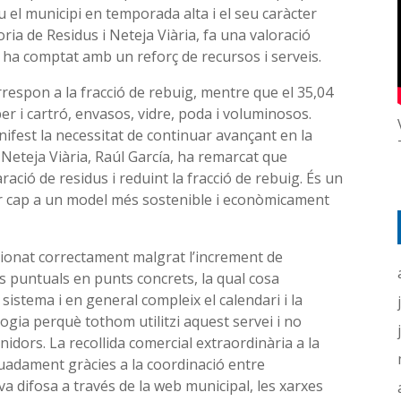
u el municipi en temporada alta i el seu caràcter
oria de Residus i Neteja Viària, fa una valoració
ue ha comptat amb un reforç de recursos i serveis.
orrespon a la fracció de rebuig, mentre que el 35,04
er i cartró, envasos, vidre, poda i voluminosos.
fest la necessitat de continuar avançant en la
i Neteja Viària, Raúl García, ha remarcat que
ació de residus i reduint la fracció de rebuig. És un
r cap a un model més sostenible i econòmicament
ncionat correctament malgrat l’increment de
ies puntuals en punts concrets, la qual cosa
sistema i en general compleix el calendari i la
gogia perquè tothom utilitzi aquest servei i no
nidors. La recollida comercial extraordinària a la
adament gràcies a la coordinació entre
 difosa a través de la web municipal, les xarxes