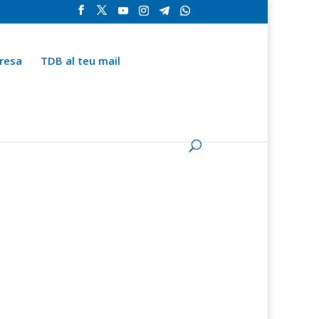
resa
TDB al teu mail
la
Contingut especial
Espai del subscriptor