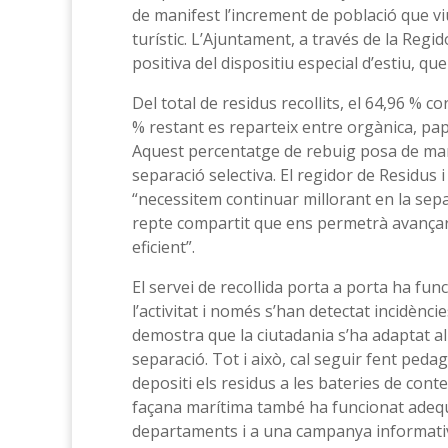
de manifest l’increment de població que vi
turístic. L’Ajuntament, a través de la Regid
positiva del dispositiu especial d’estiu, q
Del total de residus recollits, el 64,96 % c
% restant es reparteix entre orgànica, pap
Aquest percentatge de rebuig posa de mani
separació selectiva. El regidor de Residus 
“necessitem continuar millorant en la separ
repte compartit que ens permetrà avança
eficient”.
El servei de recollida porta a porta ha fu
l’activitat i només s’han detectat incidènc
demostra que la ciutadania s’ha adaptat al 
separació. Tot i això, cal seguir fent peda
depositi els residus a les bateries de conte
façana marítima també ha funcionat adequ
departaments i a una campanya informativa