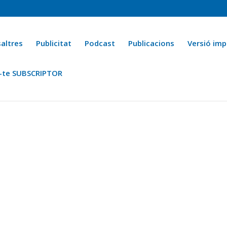
altres
Publicitat
Podcast
Publicacions
Versió imp
-te SUBSCRIPTOR
ca
Ara fa 25 anys
Esports
La cuina de l’Avi Macià
La Novel·