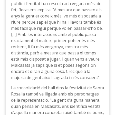
públic i l’entitat ha crescut cada vegada més, de
fet, Recasens explica: “A mesura que passen els
anys la gent et coneix més, ve més disposada a
riure perquè sap el que hi ha i llavors també és
més fàcil que rigui perquè volen passar-s’ho bé.
[…] Amb les interaccions amb el públic passa
exactament el mateix, primer potser és més
reticent, li fa més vergonya, mostra més
distància, però a mesura que passa el temps
està més disposat a jugar. I quan vens a veure
Malcasats ja saps que si et poses segons on
encara et diran alguna cosa. Crec que a la
majoria de gent això li agrada i n’és conscient”.
La consolidació del ball dins la festivitat de Santa
Rosalia també va lligada amb els personatges
de la representació. “La gent d’alguna manera,
quan pensa en Malcasats, ens identifica vestits
d’aquella manera concreta i això també és bonic,