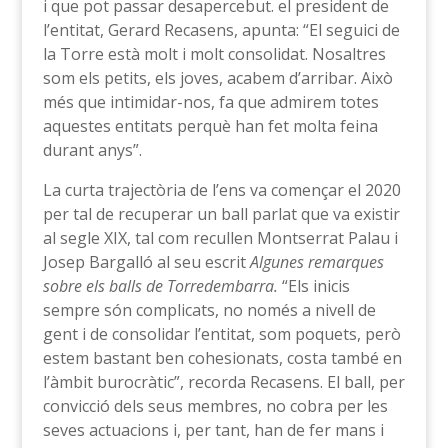
i que pot passar desapercebut. el president de
l’entitat, Gerard Recasens, apunta: “El seguici de
la Torre està molt i molt consolidat. Nosaltres
som els petits, els joves, acabem d’arribar. Això
més que intimidar-nos, fa que admirem totes
aquestes entitats perquè han fet molta feina
durant anys”.
La curta trajectòria de l’ens va començar el 2020
per tal de recuperar un ball parlat que va existir
al segle XIX, tal com recullen Montserrat Palau i
Josep Bargalló al seu escrit
Algunes remarques
sobre els balls de Torredembarra.
“Els inicis
sempre són complicats, no només a nivell de
gent i de consolidar l’entitat, som poquets, però
estem bastant ben cohesionats, costa també en
l’àmbit burocràtic”, recorda Recasens. El ball, per
convicció dels seus membres, no cobra per les
seves actuacions i, per tant, han de fer mans i