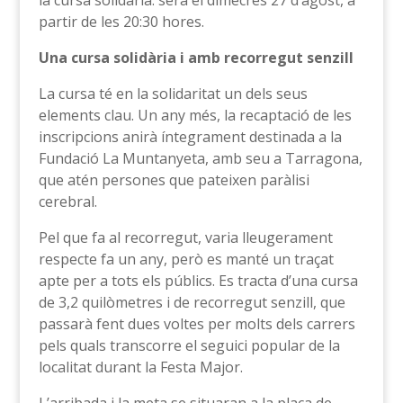
la cursa solidària: serà el dimecres 27 d’agost, a
partir de les 20:30 hores.
Una cursa solidària i amb recorregut senzill
La cursa té en la solidaritat un dels seus
elements clau. Un any més, la recaptació de les
inscripcions anirà íntegrament destinada a la
Fundació La Muntanyeta, amb seu a Tarragona,
que atén persones que pateixen paràlisi
cerebral.
Pel que fa al recorregut, varia lleugerament
respecte fa un any, però es manté un traçat
apte per a tots els públics. Es tracta d’una cursa
de 3,2 quilòmetres i de recorregut senzill, que
passarà fent dues voltes per molts dels carrers
pels quals transcorre el seguici popular de la
localitat durant la Festa Major.