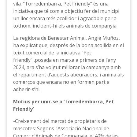
vila. “Torredembarra, Pet Friendly” és una
iniciativa que té com a objectiu fer del municipi
un lloc encara més acollidor i agradable per a
tothom, incloent-hi els animals de companyia.
La regidora de Benestar Animal, Angie Muñoz,
ha explicat que, després de la bona acollida en el
teixit comercial de la iniciativa “Pet
friendly”,,posada en marxa a primers de l’any
2024, ara s’ha volgut millorar la campanya amb
el repartiment d’aquests abeuradors, i anima als
comerços que encara no en formen part a
adherir-s’hi.
Motius per unir-se a ‘Torredembarra, Pet
Friendly’
-Creixement del mercat de propietaris de
mascotes: Segons l’Associació Nacional de
Comerç d’Animals de Companyia, el 40% de les