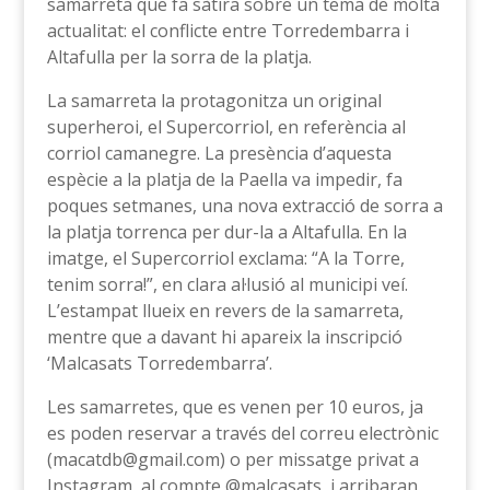
samarreta que fa sàtira sobre un tema de molta
actualitat: el conflicte entre Torredembarra i
Altafulla per la sorra de la platja.
La samarreta la protagonitza un original
superheroi, el Supercorriol, en referència al
corriol camanegre. La presència d’aquesta
espècie a la platja de la Paella va impedir, fa
poques setmanes, una nova extracció de sorra a
la platja torrenca per dur-la a Altafulla. En la
imatge, el Supercorriol exclama: “A la Torre,
tenim sorra!”, en clara al·lusió al municipi veí.
L’estampat llueix en revers de la samarreta,
mentre que a davant hi apareix la inscripció
‘Malcasats Torredembarra’.
Les samarretes, que es venen per 10 euros, ja
es poden reservar a través del correu electrònic
(macatdb@gmail.com) o per missatge privat a
Instagram, al compte @malcasats, i arribaran