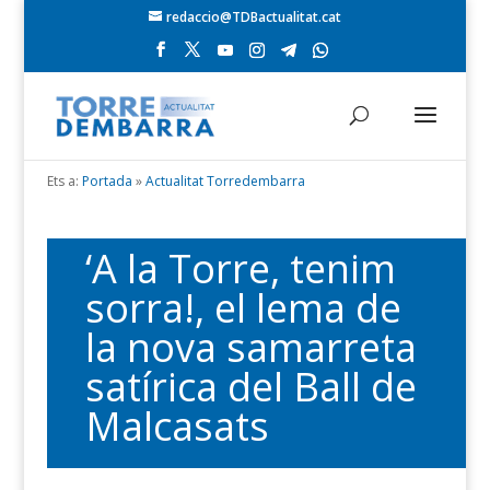
redaccio@TDBactualitat.cat
Ets a:
Portada
»
Actualitat Torredembarra
‘A la Torre, tenim
sorra!, el lema de
la nova samarreta
satírica del Ball de
Malcasats