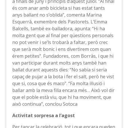
a finals de juny i principis d’aquest juliol. “Al final
és com anar amb bicicleta si has estat tants
anys ballant no s’oblida”, comenta Marina
Esquerrà, exmembre dels Pastorets. L’Emma
Balcells, també ex-balladora, apunta: “Hi ha
molta gent que al final per qüestions personals
no pot venir i se’ls trobarà a faltar, però crec
que serà molt bonic i ens divertirem com quan
érem petites”. Fundadores, com Borràs, i que hi
van participar durant molts anys també han
ballat durant aquests dies: “No sabia si seria
capaç de pujar a la bota i fer el salt, però he vist
que si, cosa que és maco”. “Fa molta il·lusió i
ballar amb la meva filla encara més… Això vol dir
que el poble està viu, que hi ha moviment, que
això continua”, conclou Sotoca
Activitat sorpresa a l’agost
Per tancar la celebració, tot i que encara queden