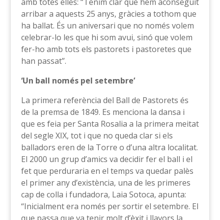
amb totes elles: “Tenim clar que hem aconseguit
arribar a aquests 25 anys, gràcies a tothom que
ha ballat. És un aniversari que no només volem
celebrar-lo les que hi som avui, sinó que volem
fer-ho amb tots els pastorets i pastoretes que
han passat”.
‘Un ball només pel setembre’
La primera referència del Ball de Pastorets és
de la premsa de 1849. Es menciona la dansa i
que es feia per Santa Rosalia a la primera meitat
del segle XIX, tot i que no queda clar si els
balladors eren de la Torre o d’una altra localitat.
El 2000 un grup d’amics va decidir fer el ball i el
fet que perduraria en el temps va quedar palès
el primer any d’existència, una de les primeres
cap de colla i fundadora, Laia Sotoca, apunta:
“Inicialment era només per sortir el setembre. El
que passa que va tenir molt d’èxit i llavors la