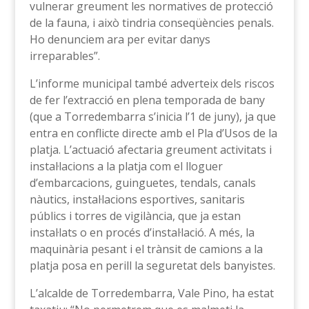
vulnerar greument les normatives de protecció
de la fauna, i això tindria conseqüències penals.
Ho denunciem ara per evitar danys
irreparables”.
L’informe municipal també adverteix dels riscos
de fer l’extracció en plena temporada de bany
(que a Torredembarra s’inicia l’1 de juny), ja que
entra en conflicte directe amb el Pla d’Usos de la
platja. L’actuació afectaria greument activitats i
instal·lacions a la platja com el lloguer
d’embarcacions, guinguetes, tendals, canals
nàutics, instal·lacions esportives, sanitaris
públics i torres de vigilància, que ja estan
instal·lats o en procés d’instal·lació. A més, la
maquinària pesant i el trànsit de camions a la
platja posa en perill la seguretat dels banyistes.
L’alcalde de Torredembarra, Vale Pino, ha estat