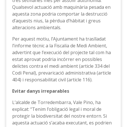
tres setmanes més per assolir autonomia.
Qualsevol actuació amb maquinària pesada en
aquesta zona podria comportar la destrucció
d’aquests nius, la pèrdua d’hàbitat i greus
alteracions ambientals.
Per aquest motiu, l’Ajuntament ha traslladat
l’informe tècnic a la Fiscalia de Medi Ambient,
advertint que l’execució del projecte tal com ha
estat aprovat podria incórrer en possibles
delictes contra el medi ambient (article 334 del
Codi Penal), prevaricació administrativa (article
404) i responsabilitat civil (article 116).
Evitar danys irreparables
L’alcalde de Torredembarra, Vale Pino, ha
explicat: “Tenim l’obligació legal i moral de
protegir la biodiversitat del nostre entorn. Si
aquesta actuació s’acaba executant, es podrien