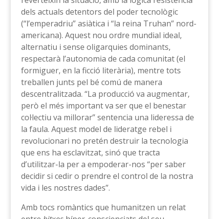
dels actuals detentors del poder tecnològic
(“l’emperadriu” asiàtica i “la reina Truhan” nord-
americana). Aquest nou ordre mundial ideal,
alternatiu i sense oligarquies dominants,
respectarà l’autonomia de cada comunitat (el
formiguer, en la ficció literària), mentre tots
treballen junts pel bé comú de manera
descentralitzada. “La producció va augmentar,
però el més important va ser que el benestar
col·lectiu va millorar” sentencia una lideressa de
la faula. Aquest model de lideratge rebel i
revolucionari no pretén destruir la tecnologia
que ens ha esclavitzat, sinó que tracta
d’utilitzar-la per a empoderar-nos “per saber
decidir si cedir o prendre el control de la nostra
vida i les nostres dades”.
Amb tocs romàntics que humanitzen un relat
entre
bitxos
híper-conscienciats del seu