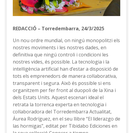
REDACCIÓ – Torredembarra, 24/3/2025
Un nou ordre mundial, on ningú monopolitzi els
nostres moviments i les nostres dades, en
definitiva que ningú controli i condicioni les
nostres vides, és possible. La tecnologia i la
intel·ligència artificial han d’estar a disposició de
tots els emprenedors de manera col·laborativa,
transparent i segura. Això és possible si ens
organitzem per fer front al duopoli de la Xina i
dels Estats Units. Aquest escenari ideal el
retrata la torrenca experta en tecnologia i
col·laboradora del Torredembarra Actualitat,
Áurea Rodríguez, en el seu llibre “El liderazgo de
las hormigas”, editat per Tibidabo Ediciones en
la seva col·lecció Conocer a tiempo.