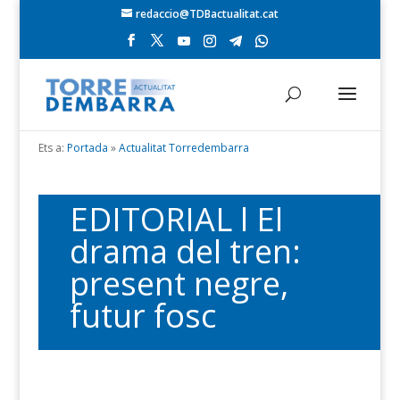
redaccio@TDBactualitat.cat
Ets a:
Portada
»
Actualitat Torredembarra
EDITORIAL l El
drama del tren:
present negre,
futur fosc