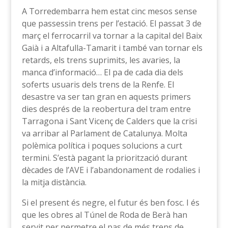
A Torredembarra hem estat cinc mesos sense
que passessin trens per l’estació. El passat 3 de
març el ferrocarril va tornar a la capital del Baix
Gaià i a Altafulla-Tamarit i també van tornar els
retards, els trens suprimits, les avaries, la
manca d’informació… El pa de cada dia dels
soferts usuaris dels trens de la Renfe. El
desastre va ser tan gran en aquests primers
dies després de la reobertura del tram entre
Tarragona i Sant Vicenç de Calders que la crisi
va arribar al Parlament de Catalunya. Molta
polèmica política i poques solucions a curt
termini. S’està pagant la priorització durant
dècades de l’AVE i l’abandonament de rodalies i
la mitja distància.
Si el present és negre, el futur és ben fosc. I és
que les obres al Túnel de Roda de Berà han
servit per permetre el pas de més trens de