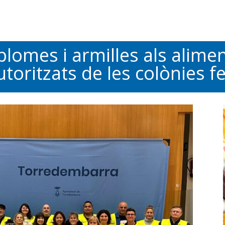
plomes i armilles als alime
oritzats de les colònies fe