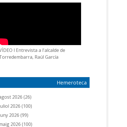
VÍDEO l Entrevista a l'alcalde de
Torredembarra, Raúl García
Hemeroteca
agost 2026
(26)
juliol 2026
(100)
juny 2026
(99)
maig 2026
(100)