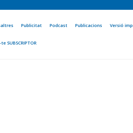
altres
Publicitat
Podcast
Publicacions
Versió imp
-te SUBSCRIPTOR
ca
Ara fa 25 anys
Esports
La cuina de l’Avi Macià
La Novel·