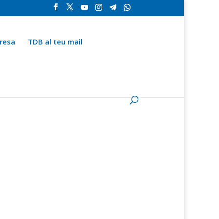
resa
TDB al teu mail
la
Contingut especial
Espai del subscriptor