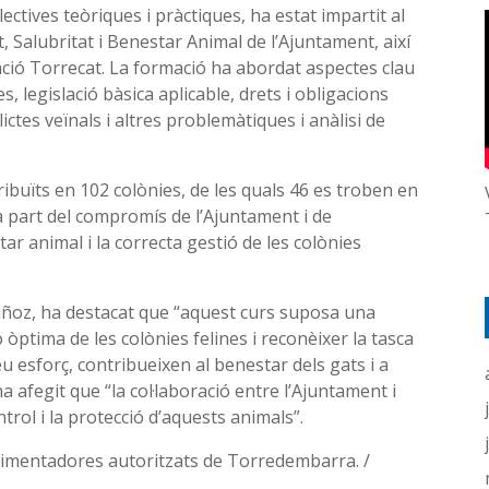
ctives teòriques i pràctiques, ha estat impartit al
, Salubritat i Benestar Animal de l’Ajuntament, així
ació Torrecat. La formació ha abordat aspectes clau
, legislació bàsica aplicable, drets i obligacions
ictes veïnals i altres problemàtiques i anàlisi de
ribuïts en 102 colònies, de les quals 46 es troben en
a part del compromís de l’Ajuntament i de
tar animal i la correcta gestió de les colònies
ñoz, ha destacat que “aquest curs suposa una
ptima de les colònies felines i reconèixer la tasca
u esforç, contribueixen al benestar dels gats i a
a afegit que “la col·laboració entre l’Ajuntament i
rol i la protecció d’aquests animals”.
alimentadores autoritzats de Torredembarra. /