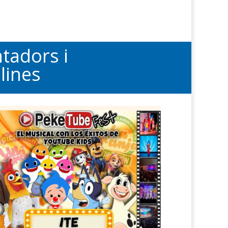
ntadors i
lines