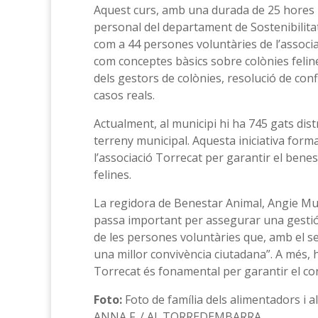
Aquest curs, amb una durada de 25 hores le
personal del departament de Sostenibilitat
com a 44 persones voluntàries de l’associ
com conceptes bàsics sobre colònies felines
dels gestors de colònies, resolució de confl
casos reals.
Actualment, al municipi hi ha 745 gats dist
terreny municipal. Aquesta iniciativa form
l’associació Torrecat per garantir el benes
felines.
La regidora de Benestar Animal, Angie Mu
passa important per assegurar una gestió ò
de les persones voluntàries que, amb el se
una millor convivència ciutadana”. A més, h
Torrecat és fonamental per garantir el cont
Foto:
Foto de família dels alimentadors i 
ANNA F. / AJ. TORREDEMBARRA