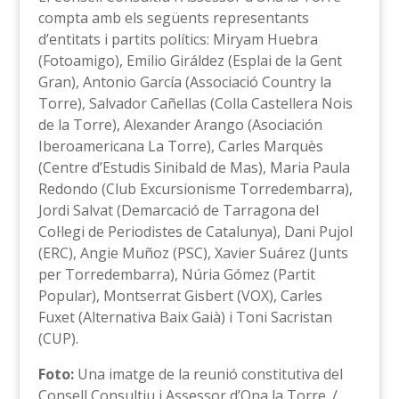
compta amb els següents representants
d’entitats i partits polítics: Miryam Huebra
(Fotoamigo), Emilio Giráldez (Esplai de la Gent
Gran), Antonio García (Associació Country la
Torre), Salvador Cañellas (Colla Castellera Nois
de la Torre), Alexander Arango (Asociación
Iberoamericana La Torre), Carles Marquès
(Centre d’Estudis Sinibald de Mas), Maria Paula
Redondo (Club Excursionisme Torredembarra),
Jordi Salvat (Demarcació de Tarragona del
Col·legi de Periodistes de Catalunya), Dani Pujol
(ERC), Angie Muñoz (PSC), Xavier Suárez (Junts
per Torredembarra), Núria Gómez (Partit
Popular), Montserrat Gisbert (VOX), Carles
Fuxet (Alternativa Baix Gaià) i Toni Sacristan
(CUP).
Foto:
Una imatge de la reunió constitutiva del
Consell Consultiu i Assessor d’Ona la Torre. /