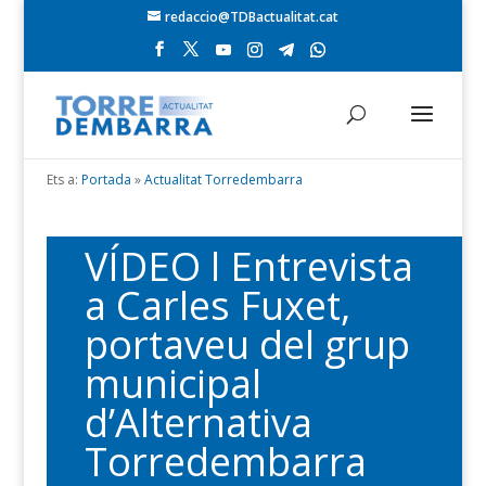
redaccio@TDBactualitat.cat
Ets a:
Portada
»
Actualitat Torredembarra
VÍDEO l Entrevista
a Carles Fuxet,
portaveu del grup
municipal
d’Alternativa
Torredembarra