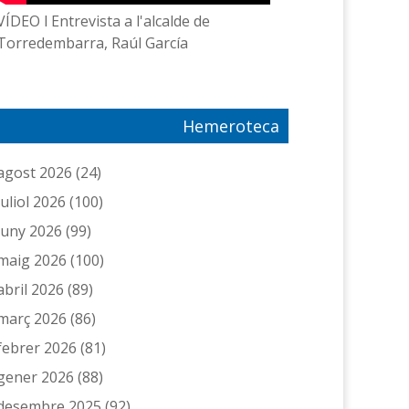
VÍDEO l Entrevista a l'alcalde de
Torredembarra, Raúl García
Hemeroteca
agost 2026
(24)
juliol 2026
(100)
juny 2026
(99)
maig 2026
(100)
abril 2026
(89)
març 2026
(86)
febrer 2026
(81)
gener 2026
(88)
desembre 2025
(92)