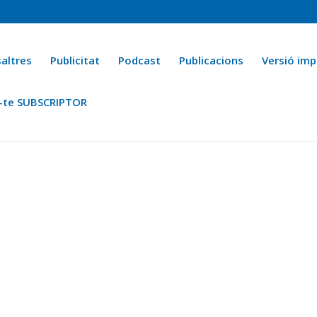
altres
Publicitat
Podcast
Publicacions
Versió imp
-te SUBSCRIPTOR
ca
Ara fa 25 anys
Esports
La cuina de l’Avi Macià
La Novel·