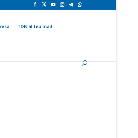
resa
TDB al teu mail
la
Contingut especial
Espai del subscriptor