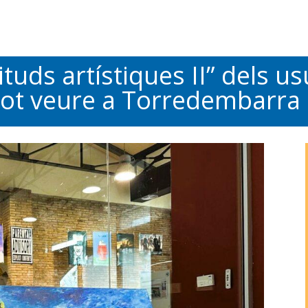
ituds artístiques II” dels u
ot veure a Torredembarra