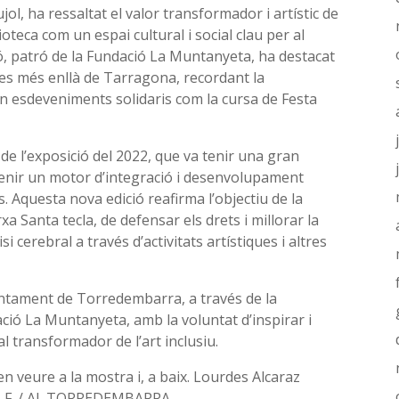
ujol, ha ressaltat el valor transformador i artístic de
ioteca com un espai cultural i social clau per al
ó, patró de la Fundació La Muntanyeta, ha destacat
ves més enllà de Tarragona, recordant la
n esdeveniments solidaris com la cursa de Festa
 de l’exposició del 2022, que va tenir una gran
evenir un motor d’integració i desenvolupament
 Aquesta nova edició reafirma l’objectiu de la
 Santa tecla, de defensar els drets i millorar la
i cerebral a través d’activitats artístiques i altres
juntament de Torredembarra, a través de la
dació La Muntanyeta, amb la voluntat d’inspirar i
al transformador de l’art inclusiu.
n veure a la mostra i, a baix. Lourdes Alcaraz
NA F. / AJ. TORREDEMBARRA