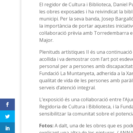
El regidor de Cultura i Biblioteca, Daniel P
les obres exposades i ha reivindicat la bibl
municipi. Per la seva banda, Josep Bargall
la importància de portar aquestes iniciati
col·laboració prèvia amb Torredembarra e
Major.
Plenituds artístiques II és una continuació
acollida i va demostrar com l’art pot esd
personal per a persones amb discapacitats.
Fundació La Muntanyeta, adherida a la Xarxa
qualitat de vida de les persones amb paràlis
serveis d’atenció integral.
L’exposició és una col·laboració entre l’A
Regidoria de Cultura i Biblioteca, i la Fun
sensibilitzar la comunitat sobre el potenci
Fotos:
A dalt, una de les obres que es pode
explicant una altra de les pintures. / AN