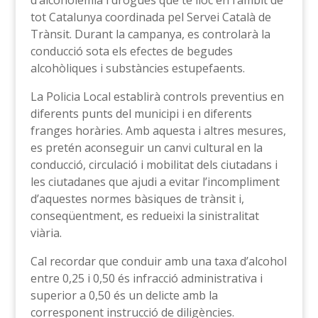
d’alcoholèmia i drogues que té lloc en l’àmbit de
tot Catalunya coordinada pel Servei Català de
Trànsit. Durant la campanya, es controlarà la
conducció sota els efectes de begudes
alcohòliques i substàncies estupefaents.
La Policia Local establirà controls preventius en
diferents punts del municipi i en diferents
franges horàries. Amb aquesta i altres mesures,
es pretén aconseguir un canvi cultural en la
conducció, circulació i mobilitat dels ciutadans i
les ciutadanes que ajudi a evitar l’incompliment
d’aquestes normes bàsiques de trànsit i,
conseqüentment, es redueixi la sinistralitat
viària.
Cal recordar que conduir amb una taxa d’alcohol
entre 0,25 i 0,50 és infracció administrativa i
superior a 0,50 és un delicte amb la
corresponent instrucció de diligències.