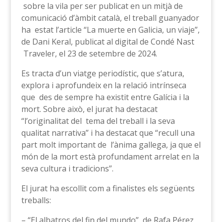
sobre la vila per ser publicat en un mitjà de
comunicació d’àmbit català, el treball guanyador
ha estat l’article “La muerte en Galicia, un viaje”,
de Dani Keral, publicat al digital de Condé Nast
Traveler, el 23 de setembre de 2024.
Es tracta d’un viatge periodístic, que s’atura,
explora i aprofundeix en la relació intrínseca
que des de sempre ha existit entre Galícia i la
mort. Sobre això, el jurat ha destacat
“l’originalitat del tema del treball i la seva
qualitat narrativa” i ha destacat que “recull una
part molt important de l’ànima gallega, ja que el
món de la mort està profundament arrelat en la
seva cultura i tradicions”.
El jurat ha escollit com a finalistes els següents
treballs:
– “El albatros del fin del mundo”, de Rafa Pérez,