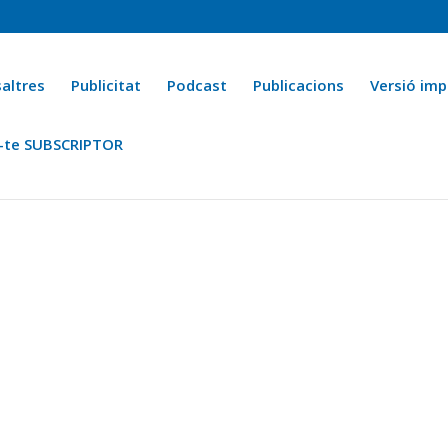
altres
Publicitat
Podcast
Publicacions
Versió imp
-te SUBSCRIPTOR
ca
Ara fa 25 anys
Esports
La cuina de l’Avi Macià
La Novel·