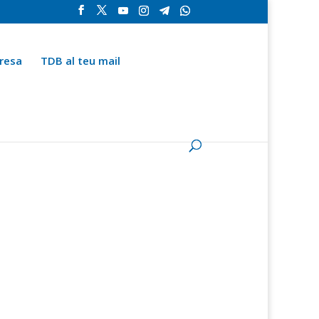
resa
TDB al teu mail
la
Contingut especial
Espai del subscriptor