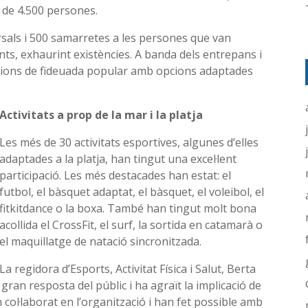
s de 4.500 persones.
rsals i 500 samarretes a les persones que van
ents, exhaurint existències. A banda dels entrepans i
cions de fideuada popular amb opcions adaptades
Activitats a prop de la mar i la platja
Les més de 30 activitats esportives, algunes d’elles
adaptades a la platja, han tingut una excel·lent
participació. Les més destacades han estat: el
futbol, el bàsquet adaptat, el bàsquet, el voleibol, el
fitkitdance o la boxa. També han tingut molt bona
acollida el CrossFit, el surf, la sortida en catamarà o
el maquillatge de natació sincronitzada.
La regidora d’Esports, Activitat Física i Salut, Berta
 gran resposta del públic i ha agraït la implicació de
 col·laborat en l’organització i han fet possible amb