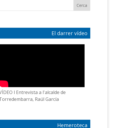
El darrer vídeo
VÍDEO l Entrevista a l'alcalde de
Torredembarra, Raúl García
Hemeroteca