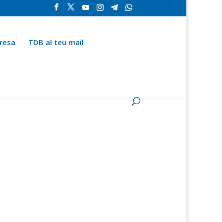
resa
TDB al teu mail
la
Contingut especial
Espai del subscriptor