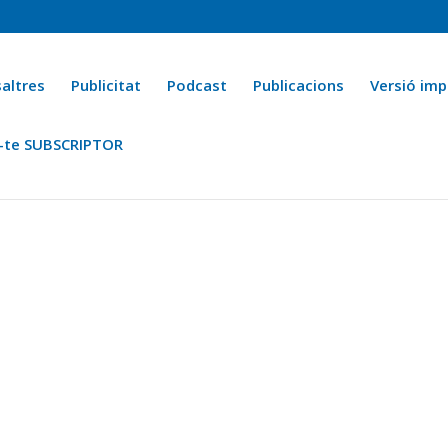
altres
Publicitat
Podcast
Publicacions
Versió imp
-te SUBSCRIPTOR
ca
Ara fa 25 anys
Esports
La cuina de l’Avi Macià
La Novel·