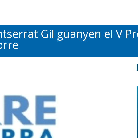
ntserrat Gil guanyen el V P
orre