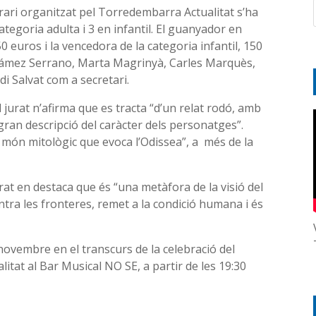
rari organitzat pel Torredembarra Actualitat s’ha
tegoria adulta i 3 en infantil. El guanyador en
 euros i la vencedora de la categoria infantil, 150
 Gámez Serrano, Marta Magrinyà, Carles Marquès,
i Salvat com a secretari.
l jurat n’afirma que es tracta “d’un relat rodó, amb
gran descripció del caràcter dels personatges”.
n món mitològic que evoca l’Odissea”, a més de la
rat en destaca que és “una metàfora de la visió del
ntra les fronteres, remet a la condició humana i és
 novembre en el transcurs de la celebració del
itat al Bar Musical NO SE, a partir de les 19:30