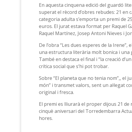
En aquesta cinquena edició del guardó lite
superat el rècord d’obres rebudes: 21 en ca
categoria adulta s’emporta un premi de 250
euros. El jurat estava format per Raquel
Raquel Martínez, Josep Antoni Nieves i Jord
De l’obra “Les dues esperes de la Irene”, e
una estructura literària molt bonica i una 
També en destaca el final i “la creació d’u
crítica social que s’hi pot trobar.
Sobre “El planeta que no tenia nom”,, el ju
món” i transmet valors, sent un al·legat co
original i fresca.
El premi es lliurarà el proper dijous 21 de
cinquè aniversari del Torredembarra Actual
hores.