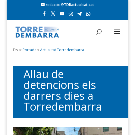
redaccio@TDBactualitat.cat
Ets a:
Portada
»
Actualitat Torredembarra
Allau de
detencions els
darrers dies a
Torredembarra