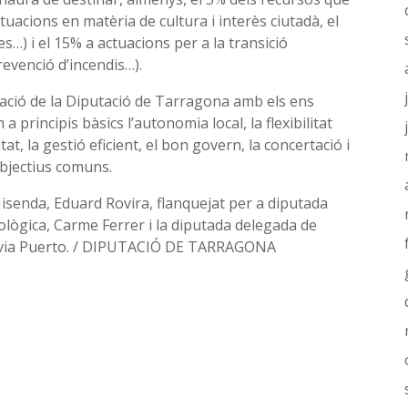
ctuacions en matèria de cultura i interès ciutadà, el
s…) i el 15% a actuacions per a la transició
revenció d’incendis…).
ració de la Diputació de Tarragona amb els ens
 principis bàsics l’autonomia local, la flexibilitat
litat, la gestió eficient, el bon govern, la concertació i
objectius comuns.
’Hisenda, Eduard Rovira, flanquejat per a diputada
ològica, Carme Ferrer i la diputada delegada de
 Sílvia Puerto. / DIPUTACIÓ DE TARRAGONA