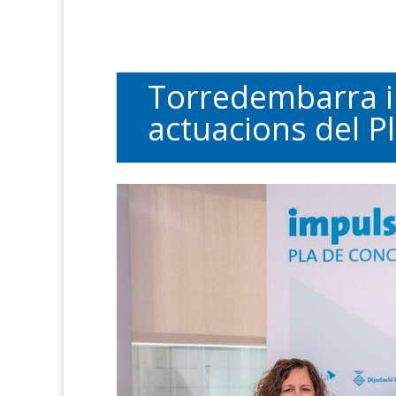
Torredembarra i l
actuacions del P