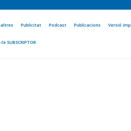
altres
Publicitat
Podcast
Publicacions
Versió imp
-te SUBSCRIPTOR
ca
Ara fa 25 anys
Esports
La cuina de l’Avi Macià
La Novel·