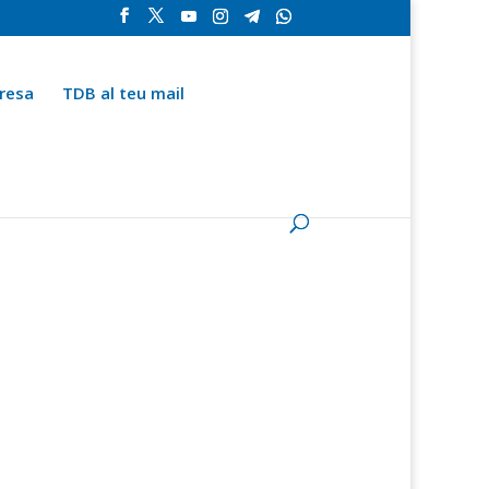
resa
TDB al teu mail
la
Contingut especial
Espai del subscriptor