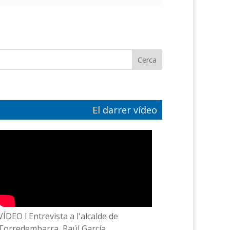
El darrer vídeo
VÍDEO l Entrevista a l'alcalde de
Torredembarra, Raúl García