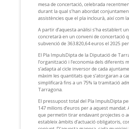
mesa de concertació, celebrada recentment 
durant la qual s’han abordat conjuntament 
assistències que el pla inclourà, així com l
A partir d’aquesta anàlisi s’ha establert un
concretarà en un conveni de concertació 
subvenció de 363.820,64 euros el 2025 per 
El Pla ImpulsDipta de la Diputació de Tarr
l’organització i l’economia dels diferents 
s’adapta al cicle inversor de cada ajuntament
màxim les quantitats que s’atorgaran a ca
simplificarà fins a un 75% la tramitació a
Tarragona.
El pressupost total del Pla ImpulsDipta pe
147 milions d’euros per a aquest mandat. 
que permetin tirar endavant projectes o a
estableix àmbits d’actuació obligatoris, co
conjunt. D’aquesta manera, cada municipi 