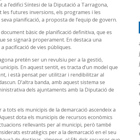
a l’edifici Síntesi de la Diputació a Tarragona,
les futures inversions, els programes i les
a seva planificació, a proposta de l’equip de govern.
 document bàsic de planificació definitiva, que es
que se signarà properament. En destaca una
a pacificació de vies públiques.
agona pretén ser un revulsiu per a la gestió,
municipis. En aquest sentit, es tracta d’un model que
, i està pensat per utilitzar i rendibilitzar al
dascun. D’altra banda, amb aquest sistema se
dministrativa dels ajuntaments amb la Diputació de
r a tots els municipis de la demarcació ascendeix a
Aquest dota els municipis de recursos econòmics
ctuacions rellevants per al municipi, però també
nsiderats estratègics per a la demarcació en el seu
haurà de destinar, almenys, el 5% dels recursos que