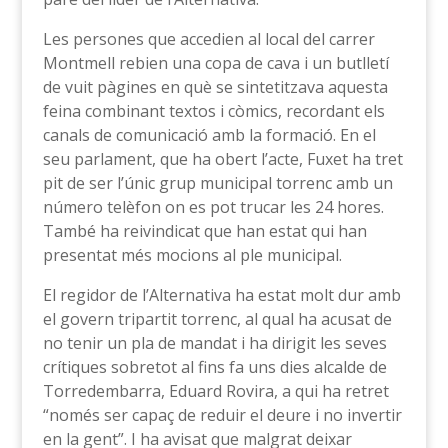
Les persones que accedien al local del carrer
Montmell rebien una copa de cava i un butlletí
de vuit pàgines en què se sintetitzava aquesta
feina combinant textos i còmics, recordant els
canals de comunicació amb la formació. En el
seu parlament, que ha obert l’acte, Fuxet ha tret
pit de ser l’únic grup municipal torrenc amb un
número telèfon on es pot trucar les 24 hores.
També ha reivindicat que han estat qui han
presentat més mocions al ple municipal.
El regidor de l’Alternativa ha estat molt dur amb
el govern tripartit torrenc, al qual ha acusat de
no tenir un pla de mandat i ha dirigit les seves
crítiques sobretot al fins fa uns dies alcalde de
Torredembarra, Eduard Rovira, a qui ha retret
“només ser capaç de reduir el deure i no invertir
en la gent”. I ha avisat que malgrat deixar