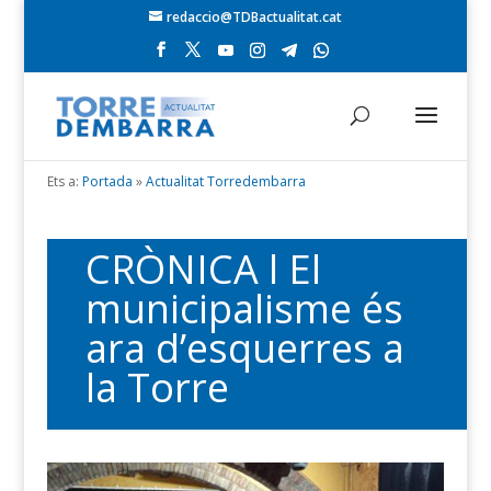
redaccio@TDBactualitat.cat
Ets a:
Portada
»
Actualitat Torredembarra
CRÒNICA l El
municipalisme és
ara d’esquerres a
la Torre