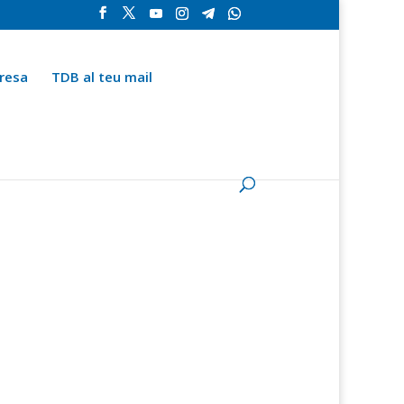
resa
TDB al teu mail
la
Contingut especial
Espai del subscriptor