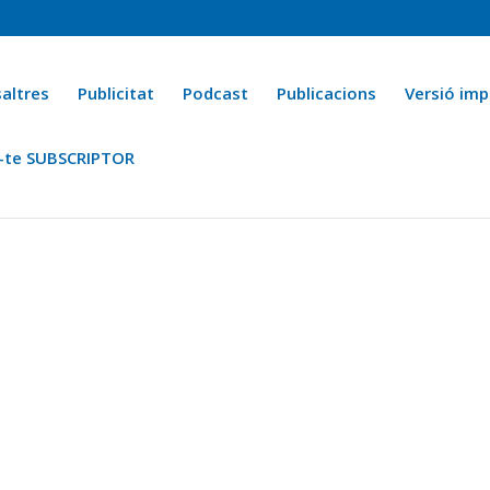
altres
Publicitat
Podcast
Publicacions
Versió imp
-te SUBSCRIPTOR
ca
Ara fa 25 anys
Esports
La cuina de l’Avi Macià
La Novel·