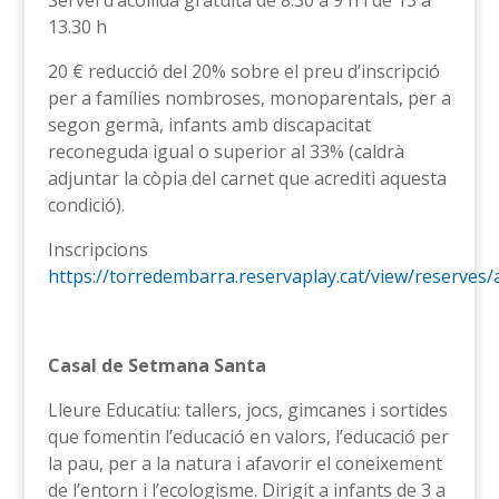
Servei d’acollida gratuïta de 8.30 a 9 h i de 13 a
13.30 h
20 € reducció del 20% sobre el preu d’inscripció
per a famílies nombroses, monoparentals, per a
segon germà, infants amb discapacitat
reconeguda igual o superior al 33% (caldrà
adjuntar la còpia del carnet que acrediti aquesta
condició).
Inscripcions
https://torredembarra.reservaplay.cat/view/reserves/a
Casal de Setmana Santa
Lleure Educatiu: tallers, jocs, gimcanes i sortides
que fomentin l’educació en valors, l’educació per
la pau, per a la natura i afavorir el coneixement
de l’entorn i l’ecologisme. Dirigit a infants de 3 a