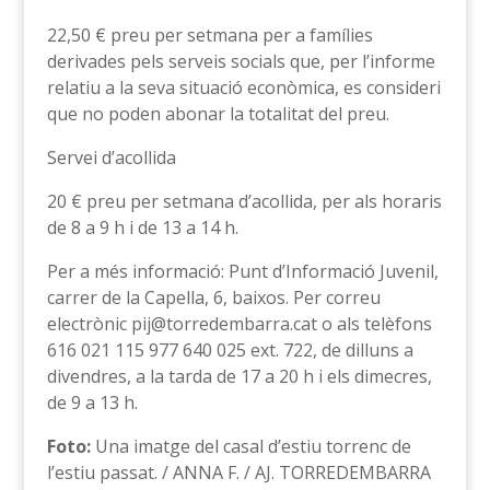
22,50 € preu per setmana per a famílies
derivades pels serveis socials que, per l’informe
relatiu a la seva situació econòmica, es consideri
que no poden abonar la totalitat del preu.
Servei d’acollida
20 € preu per setmana d’acollida, per als horaris
de 8 a 9 h i de 13 a 14 h.
Per a més informació: Punt d’Informació Juvenil,
carrer de la Capella, 6, baixos. Per correu
electrònic pij@torredembarra.cat o als telèfons
616 021 115 977 640 025 ext. 722, de dilluns a
divendres, a la tarda de 17 a 20 h i els dimecres,
de 9 a 13 h.
Foto:
Una imatge del casal d’estiu torrenc de
l’estiu passat. / ANNA F. / AJ. TORREDEMBARRA