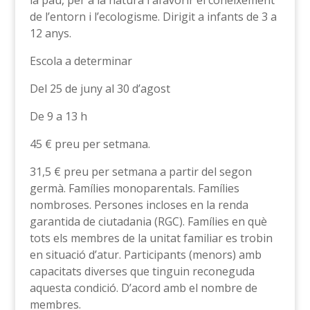
la pau, per a la natura i afavorir el coneixement
de l’entorn i l’ecologisme. Dirigit a infants de 3 a
12 anys.
Escola a determinar
Del 25 de juny al 30 d’agost
De 9 a 13 h
45 € preu per setmana.
31,5 € preu per setmana a partir del segon
germà. Famílies monoparentals. Famílies
nombroses. Persones incloses en la renda
garantida de ciutadania (RGC). Famílies en què
tots els membres de la unitat familiar es trobin
en situació d’atur. Participants (menors) amb
capacitats diverses que tinguin reconeguda
aquesta condició. D’acord amb el nombre de
membres.