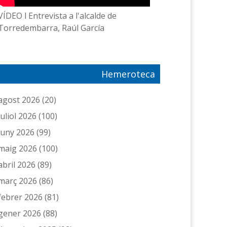
VÍDEO l Entrevista a l'alcalde de
Torredembarra, Raúl García
Hemeroteca
agost 2026
(20)
juliol 2026
(100)
juny 2026
(99)
maig 2026
(100)
abril 2026
(89)
març 2026
(86)
febrer 2026
(81)
gener 2026
(88)