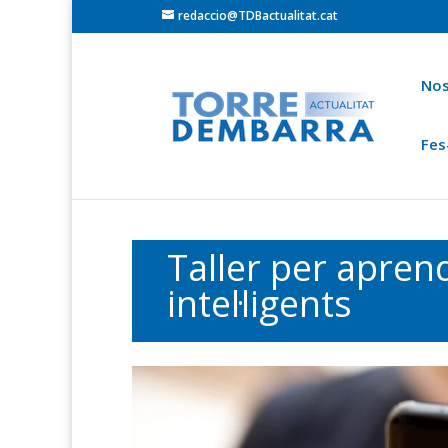
redaccio@TDBactualitat.cat
Nos
Fes
Torredembarra
Baix Gaià
Opinió
Cròni
Ets a:
Portada
»
Actualitat Torredembarra
Taller per apren
intel·ligents