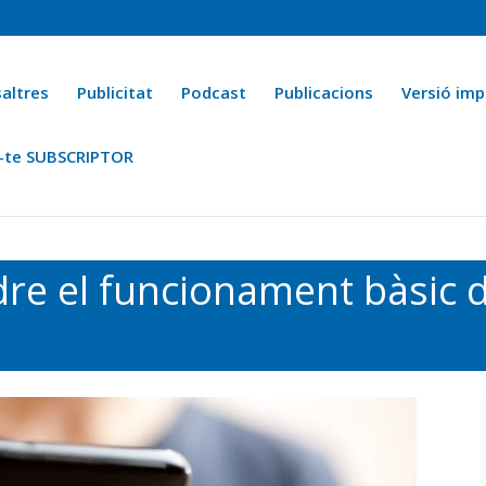
altres
Publicitat
Podcast
Publicacions
Versió imp
-te SUBSCRIPTOR
ca
Ara fa 25 anys
Esports
La cuina de l’Avi Macià
La Novel·
dre el funcionament bàsic d