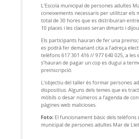
L’Escola municipal de persones adultes Mar
coneixements necessaris per utilitzar els mò
total de 30 hores que es distribuiran entre
10 places i les classes seran dimarts i dijo
Els participants hauran de fer una preinscr
es podrà fer demanant cita a l’adreça el
telèfons 617 301 416 // 977 640 025, a les e
s’hauran de pagar un cop es dugui a terme 
preinscripció.
L’objectiu del taller és formar persones ad
dispositius. Alguns dels temes que es tra
mòbils o desar números a l’agenda de contac
pàgines web malicioses.
Foto:
El funcionament bàsic dels telèfons mò
municipal de persones adultes Mar de Lle