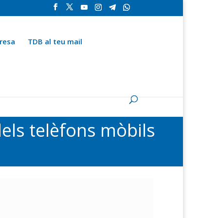
resa
TDB al teu mail
la
Contingut especial
Espai del subscriptor
els telèfons mòbils