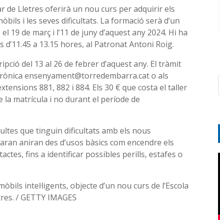
 de Lletres oferirà un nou curs per adquirir els
bils i les seves dificultats. La formació serà d’un
 el 19 de març i l’11 de juny d’aquest any 2024. Hi ha
us d’11.45 a 13.15 hores, al Patronat Antoni Roig.
ipció del 13 al 26 de febrer d’aquest any. El tràmit
ectrònica ensenyament@torredembarra.cat o als
xtensions 881, 882 i 884. Els 30 € que costa el taller
la matrícula i no durant el període de
ultes que tinguin dificultats amb els nous
ctaran aniran des d’usos bàsics com encendre els
tes, fins a identificar possibles perills, estafes o
bils intel·ligents, objecte d’un nou curs de l’Escola
tres. / GETTY IMAGES