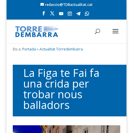
redaccio@TDBactualitat.cat
Ets a:
Portada
»
Actualitat Torredembarra
La Figa te Fai fa
una crida per
trobar nous
balladors