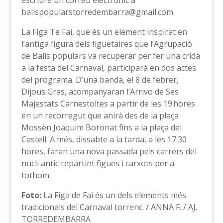
escriure un correu electrònic a
ballspopularstorredembarra@gmail.com.
La Figa Te Fai, que és un element inspirat en
l’antiga figura dels figuetaires que l’Agrupació
de Balls populars va recuperar per fer una crida
a la festa del Carnaval, participarà en dos actes
del programa. D’una banda, el 8 de febrer,
Dijous Gras, acompanyaran l’Arrivo de Ses
Majestats Carnestoltes a partir de les 19 hores
en un recorregut que anirà des de la plaça
Mossèn Joaquim Boronat fins a la plaça del
Castell. A més, dissabte a la tarda, a les 17.30
hores, faran una nova passada pels carrers del
nucli antic repartint figues i carxots per a
tothom.
Foto:
La Figa de Fai és un dels elements més
tradicionals del Carnaval torrenc. / ANNA F. / AJ.
TORREDEMBARRA