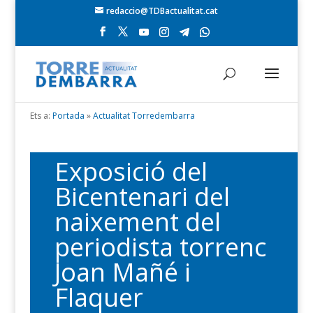
redaccio@TDBactualitat.cat
Ets a:
Portada
»
Actualitat Torredembarra
Exposició del
Bicentenari del
naixement del
periodista torrenc
Joan Mañé i
Flaquer