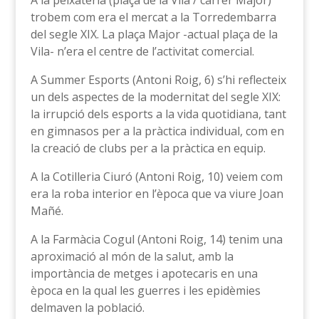
A la peixateria (plaça de la Vila / carrer Major)
trobem com era el mercat a la Torredembarra
del segle XIX. La plaça Major -actual plaça de la
Vila- n’era el centre de l’activitat comercial.
A Summer Esports (Antoni Roig, 6) s’hi reflecteix
un dels aspectes de la modernitat del segle XIX:
la irrupció dels esports a la vida quotidiana, tant
en gimnasos per a la pràctica individual, com en
la creació de clubs per a la pràctica en equip.
A la Cotilleria Ciuró (Antoni Roig, 10) veiem com
era la roba interior en l’època que va viure Joan
Mañé.
A la Farmàcia Cogul (Antoni Roig, 14) tenim una
aproximació al món de la salut, amb la
importància de metges i apotecaris en una
època en la qual les guerres i les epidèmies
delmaven la població.