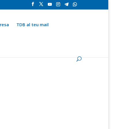
resa
TDB al teu mail
la
Contingut especial
Espai del subscriptor