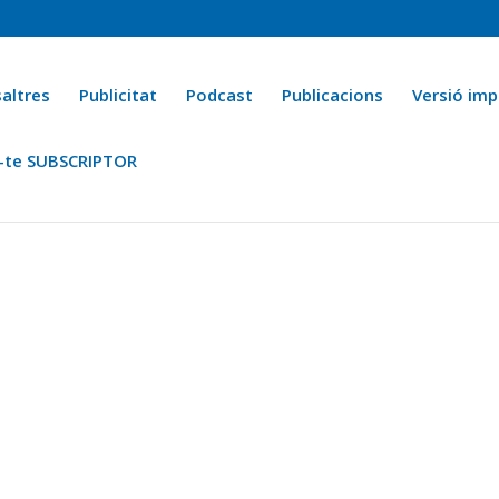
altres
Publicitat
Podcast
Publicacions
Versió imp
-te SUBSCRIPTOR
ca
Ara fa 25 anys
Esports
La cuina de l’Avi Macià
La Novel·