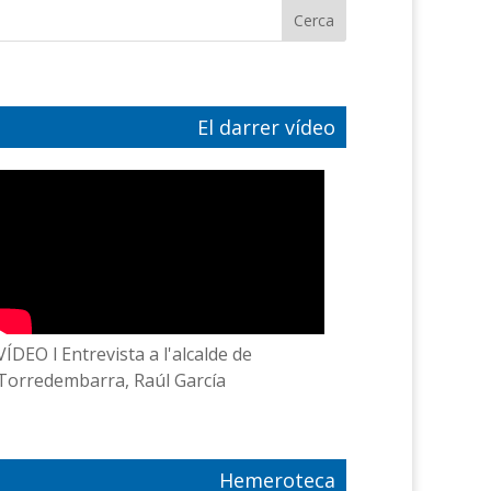
El darrer vídeo
VÍDEO l Entrevista a l'alcalde de
Torredembarra, Raúl García
Hemeroteca