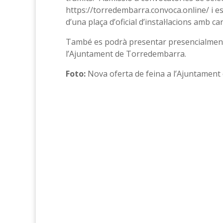
https://torredembarra.convoca.online/ i esc
d’una plaça d’oficial d’instal·lacions amb car
També es podrà presentar presencialment a 
l’Ajuntament de Torredembarra.
Foto:
Nova oferta de feina a l’Ajuntame