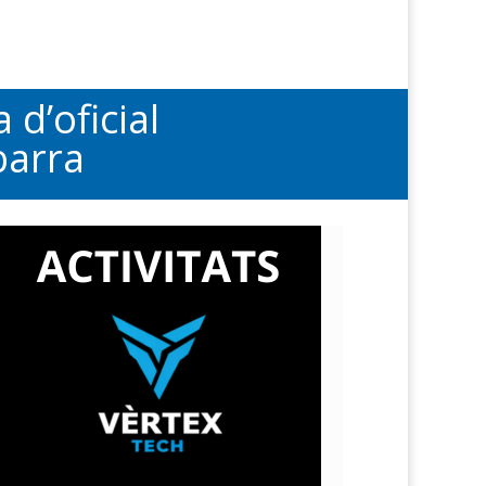
 d’oficial
barra