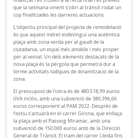
finalitzat i es troben a la recta final i es preveu
que la setmana vinent s’obri al trànsit rodat un
cop finalitzades les darreres actuacions.
L’objectiu principal del projecte de remodelació
és que aquest indret esdevingui una autèntica
plaça amb zona verda per al gaudi de la
ciutadania, un espai més amable i més proper
per al veïnat. Un dels elements destacats de la
nova plaça és la pèrgola que permetrà dur a
terme activitats lúdiques de dinamització de la
zona.
El pressupost de l’obra és de 480.518,99 euros
(IVA inclòs, amb una subvenció de 380.396,66
euros corresponent al PAM 2022. Després de
l’estiu s’actuarà en el carrer Girona, que enllaça
la plaça amb el Passeig Miramar, amb una
subvenció de 150.000 euros amb de la Direcció
General de Trànsit. El tram del carrer Lleida fins