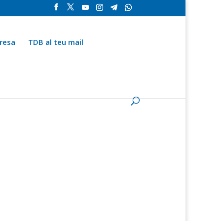
resa
TDB al teu mail
la
Contingut especial
Espai del subscriptor