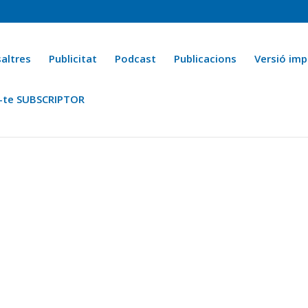
altres
Publicitat
Podcast
Publicacions
Versió imp
-te SUBSCRIPTOR
ca
Ara fa 25 anys
Esports
La cuina de l’Avi Macià
La Novel·