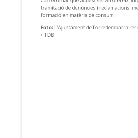
Cal recordar que aquest servei ofereix: in
tramitació de denúncies i reclamacions, medi
formació en matèria de consum.
Foto:
L’Ajuntament deTorredembarra recup
/ TDB