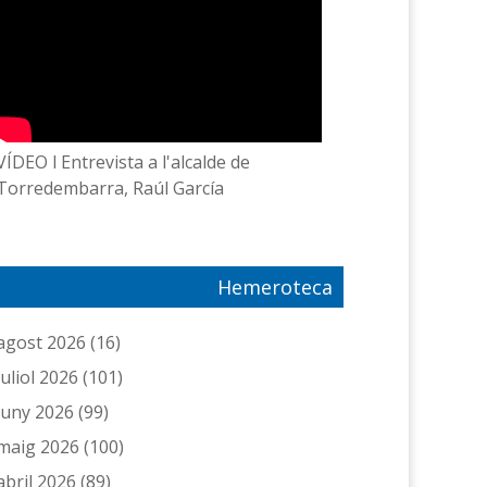
VÍDEO l Entrevista a l'alcalde de
Torredembarra, Raúl García
Hemeroteca
agost 2026
(16)
juliol 2026
(101)
juny 2026
(99)
maig 2026
(100)
abril 2026
(89)