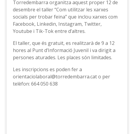
Torredembarra organitza aquest proper 12 de
desembre el taller “Com utilitzar les xarxes
socials per trobar feina” que inclou xarxes com
Facebook, Linkedin, Instagram, Twitter,
Youtube i Tik-Tok entre d’altres.
El taller, que és gratuït, es realitzarà de 9 a 12
hores al Punt d’Informació Juvenil i va dirigit a
persones aturades. Les places són limitades.
Les inscripcions es poden fer a
orientaciolaboral@torredembarra.cat o per
telèfon: 664 050 638